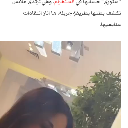
“ستوري” حسابها في
انستغرام
، وهي ترتدي ملابس
تكشف بطنها بطريقةٍ جريئة، ما اثارَ انتقادات
متابعيها.