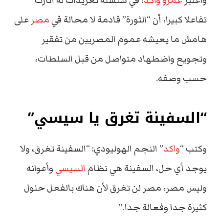
واعتبر
عمرو واكد
، في سلسلة تغريدات له أثارت
تفاعلا كبيرا، أن “الثورة” قادمة لا محالة في
مصر
على
هامش ما يعيشه عموم المصريين من تفقير
وتجويع واضطهاد متواصل من قبل السلطات،
حسب وصفه.
“السفينة تغرق يا سيسي”
وكتب “
واكد
” النجم الهوليودي: “السفينة تغرق، ولا
يوجد أي حل، السفينة هي نظام
السيسي
وأعوانه
وليس مصر، مصر لن تغرق لأن هناك بالفعل حلول
كثيرة جدا وفعالة جدا.”