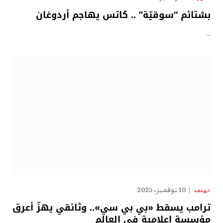
بشتائم “سوقيّة” .. كاتس يهاجم أردوغان
…
10 نوفمبر، 2025
الهدهد
ترامب يسقط «بي بي سي».. وثائقي يهزّ أعرق
مؤسسة إعلامية في العالم