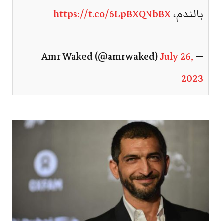
بالندم،
https://t.co/6LpBXQNbBX
July 26,
— Amr Waked (@amrwaked)
2023