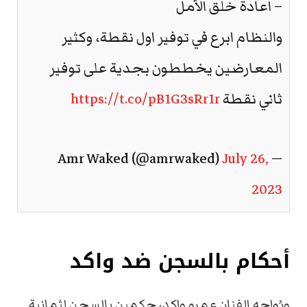
– اعادة خلق الأمل
والنظام ابرع في توفير اول نقطة، وكثير
المعارضين يخططون بجدية على توفير
ثاني نقطة
https://t.co/pB1G3sRr1r
July 26,
— Amr Waked (@amrwaked)
2023
أحكام بالسجن ضد واكد
ويُواجه الفنان عمرو واكد، حكمين بالسجن لثمانية