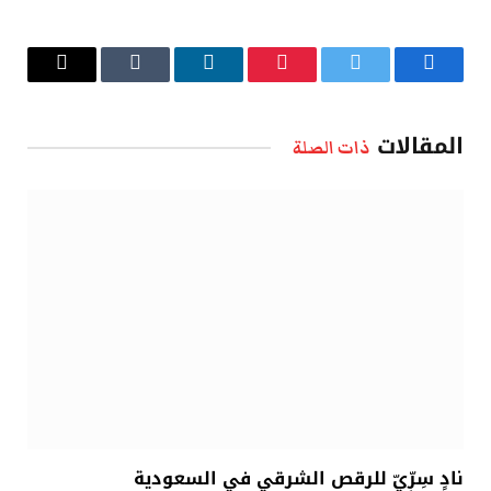
فيسبوك
تويتر
بينتيريست
لينكدإن
Tumblr
البريد
الإلكتروني
المقالات
ذات الصلة
نادٍ سِرِّيّ للرقص الشرقي في السعودية