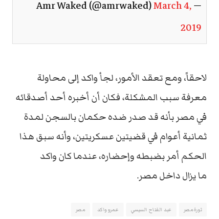
March 4,
— Amr Waked (@amrwaked)
2019
لاحقاً، ومع تعقد الأمور، لجأ واكد إلى محاولة
معرفة سبب المشكلة، فكان أن أخبره أحد أصدقائه
في مصر بأنه قد صدر ضده حكمان بالسجن لمدة
ثمانية أعوام في قضيتين عسكريتين، وأنه سبق هذا
الحكم أمر بضبطه وإحضاره، عندما كان واكد
ما يزال داخل مصر.
ثورة مصر
عبد الفتاح السيسي
عمرو واكد
مصر