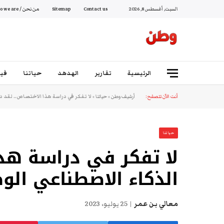
السبت, أغسطس 8, 2026
Contact us
Sitemap
من نحن / Who we are
الرئيسية
تقارير
الهدهد
حياتنا
فيد
أنت الآن تتصفح:
أرشيف وطن
»
حياتنا
»
لا تفكر في دراسة هذا الاختصاص.. لقد د
حياتنا
لا تفكر في دراسة هذا
الذكاء الاصطناعي الو
معالي بن عمر
25 يوليو، 2023