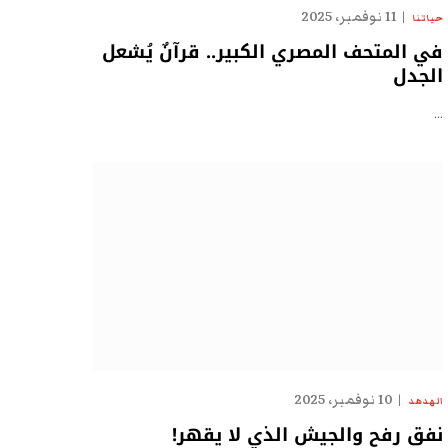
11 نوفمبر، 2025
حياتنا
في المتحف المصري الكبير.. قرآنٌ يُشعل
الجدل
…
10 نوفمبر، 2025
الهدهد
نفق رفح والجيش الذي لا يقهر!