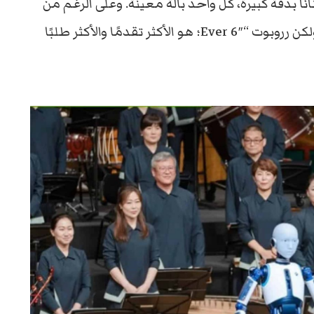
ية، حيث قام الروبوت بتوجيه ومزامنة 60 فنانًا بدقة كبيرة، كل واحد بآلة معينة. وعلى الرغم من
أن هذا ليس أمرًا سهلاً أو في متناول أي روبوت، ولكن رروبوت “Ever 6″؛ هو الأكثر تقدمًا والأكثر طلبًا