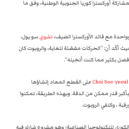
بمشاركة أوركسترا كوريا الجنوبية الوطنية، وفق ما
حدة مع قائد الأوركسترا الضيف،
تشوي
سو يول،
أجرى تحليله الخاص للروبوت “Ever 6″، حيث أكّد أن: “الحركات مفصّلة للغاية، والروبوت كان
فضل بكثير مما كنت أتخيله”.
Choi Soo-y
على القطع المعاد إنشاؤها
 الروبوت بأكبر قدر ممكن من الدقة. وبهذه الطريقة، تمكنوا
قبة ، وكتفي الروبوت.
Ev” بواسطة المعهد الكوري للتكنولوجيا الصناعية؛ وهو مشروع شارك فيه