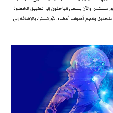
 Choi Soo-yeou، وهو في تطور مستمر. والآن يسعى الباحثون إلى تطبيق الخطوة
حليل وفهم أصوات أعضاء الأوركسترا، بالإضافة إلى