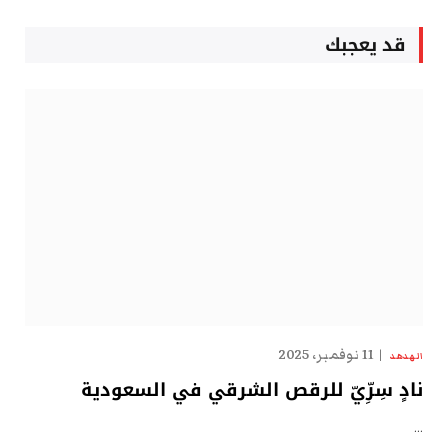
قد يعجبك
11 نوفمبر، 2025
الهدهد
نادٍ سِرِّيّ للرقص الشرقي في السعودية
…