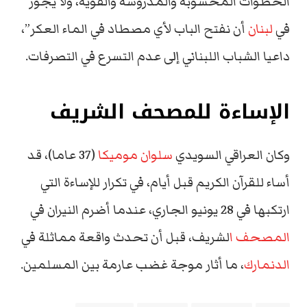
الخطوات المحسوبة والمدروسة والقوية، ولا يجوز
في
لبنان
أن نفتح الباب لأي مصطاد في الماء العكر”،
داعيا الشباب اللبناني إلى عدم التسرع في التصرفات.
الإساءة للمصحف الشريف
وكان العراقي السويدي
سلوان موميكا
(37 عاما)، قد
أساء للقرآن الكريم قبل أيام، في تكرار للإساءة التي
ارتكبها في 28 يونيو الجاري، عندما أضرم النيران في
المصحف ا
لشريف، قبل أن تحدث واقعة مماثلة في
الدنمارك
، ما أثار موجة غضب عارمة بين المسلمين.