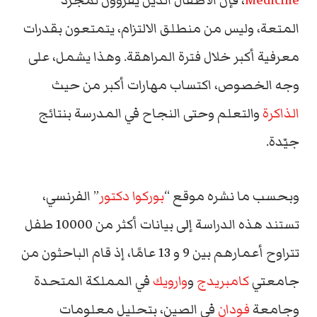
Medicine
، فإن الأطفال الذين يقرؤون لمجرّد
المتعة، وليس من منطلق الالتزام، يتمتعون بقدرات
معرفية أكبر خلال فترة المراهقة. وهذا يشمل، على
وجه الخصوص، اكتساب مهارات أكبر من حيث
الذاكرة
والتعلم وحتى النجاح في المدرسة بنتائج
جيّدة.
وبحسب ما نشره موقع “
بوركوا دكتور
” الفرنسي،
تستند هذه الدراسة إلى بيانات أكثر من 10000 طفل
تتراوح أعمارهم بين 9 و 13 عامًا، إذ قام الباحثون من
جامعتي
كامبريدج
و
وارويك
في المملكة المتحدة
وجامعة
فودان
في الصين، بتحليل معلومات