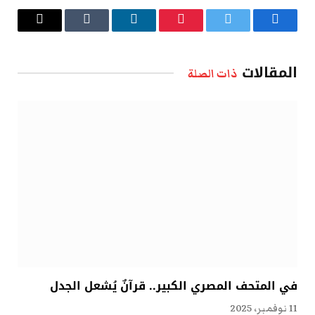
فيسبوك
تويتر
بينتيريست
لينكدإن
Tumblr
البريد
الإلكتروني
المقالات
ذات الصلة
في المتحف المصري الكبير.. قرآنٌ يُشعل الجدل
11 نوفمبر، 2025