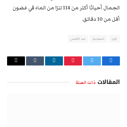
الجمال أحيانًا أكثر من 114 لترًا من الماء في غضون
أقل من 10 دقائق.
الإبل
السعودية
عيد الأضحى
فيسبوك
تويتر
بينتيريست
لينكدإن
Tumblr
البريد
الإلكتروني
المقالات
ذات الصلة