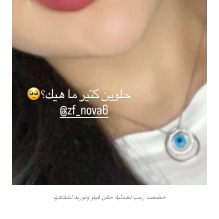
خضعت زينب لعملية حقن فيلر وتوريد لشفاهها