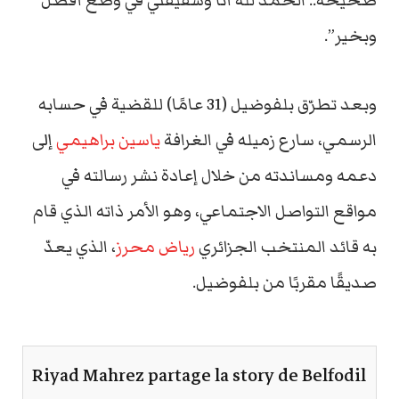
صحيحة.. الحمد لله أنا وشقيقتي في وضع أفضل
وبخير”.
وبعد تطرّق بلفوضيل (31 عامًا) للقضية في حسابه
الرسمي، سارع زميله في الغرافة
ياسين براهيمي
إلى
دعمه ومساندته من خلال إعادة نشر رسالته في
مواقع التواصل الاجتماعي، وهو الأمر ذاته الذي قام
به قائد المنتخب الجزائري
رياض محرز
، الذي يعدّ
صديقًا مقربًا من بلفوضيل.
Riyad Mahrez partage la story de Belfodil