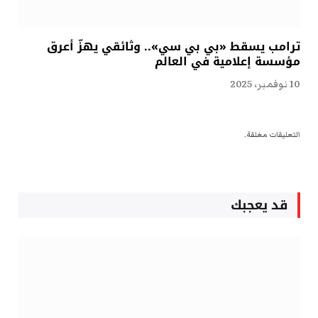
ترامب يسقط «بي بي سي».. وثائقي يهزّ أعرق
مؤسسة إعلامية في العالم
10 نوفمبر، 2025
التعليقات مغلقة.
قد يعجبك