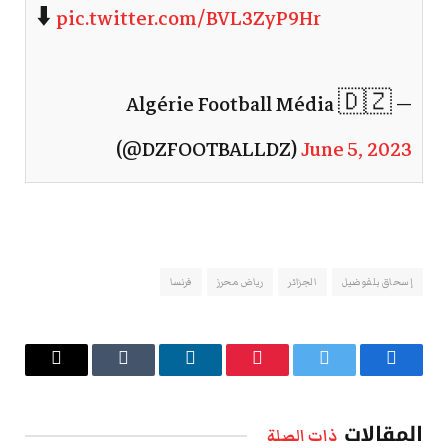
⬇️
pic.twitter.com/BVL3ZyP9Hr
— Algérie Football Média 🇩🇿
(@DZFOOTBALLDZ)
June 5, 2023
إسحاق بلفوضيل
الجزائر
رياض محرز
فرنسا
فيسبوك
تويتر
بينتيريست
لينكدإن
Tumblr
البريد
الإلكتروني
المقالات
ذات الصلة