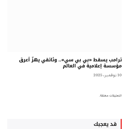
ترامب يسقط «بي بي سي».. وثائقي يهزّ أعرق
مؤسسة إعلامية في العالم
10 نوفمبر، 2025
التعليقات مغلقة.
قد يعجبك