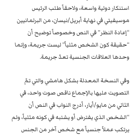
استنكار دولية واسعة، ولاحقاً طلب الرئيس
موسيفيني في نهاية أبريل/نيسان، من البرلمانيين
“إعادة النظر” في النص وخصوصاً توضيح أن
“حقيقة كون الشخص مثلياً” ليست جريمة، وإنما
وحدها العلاقات الجنسية تعدّ جريمة.
وفي النسخة المعدلة بشكل هامشي والتي تمّ
التصويت عليها بالإجماع ناقص صوت واحد، في
الثاني من مايو/أيار، أدرج النواب في النص أن
“الشخص الذي يفترض أو يشتبه في كونه مثلياً، ولم
يرتكب عملاً جنسياً مع شخص آخر من الجنس