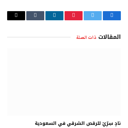
فيسبوك
تويتر
بينتيريست
لينكدإن
Tumblr
البريد
الإلكتروني
المقالات
ذات الصلة
نادٍ سِرِّيّ للرقص الشرقي في السعودية