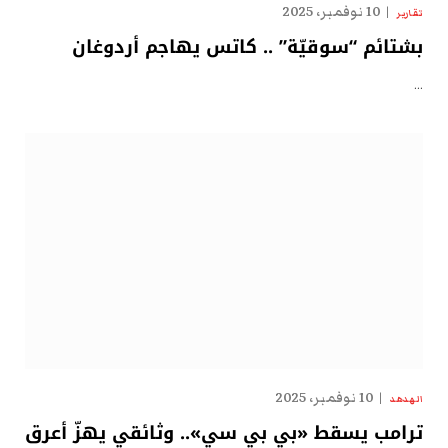
10 نوفمبر، 2025
تقارير
بشتائم “سوقيّة” .. كاتس يهاجم أردوغان
…
10 نوفمبر، 2025
الهدهد
ترامب يسقط «بي بي سي».. وثائقي يهزّ أعرق