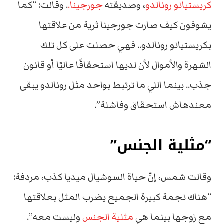
كريستيانو رونالدو
، وصديقته
جورجينا.
. وقالت: “كما
يشوفون كيف صارت جورجينا ثرية من علاقتها
بكريستيانو رونالدو.. فهي حصلت على كل تلك
الشهرة والأموال لأن لديها استحقاقًا عاليًا أو قانون
جذب.. بينما اللي ما ترتبط بواحد مثل رونالدو يبقى
معندهاش استحقاق وفاشلة”.
“مثلية الجنس”
وقالت شمس، إنّ حياة السوشيال ميديا كذب، مردفة:
“هناك نجمة كبيرة الجميع يضرب المثل بعلاقتها
مع زوجها بينما هي
مثلية الجنس
وليست معه”.