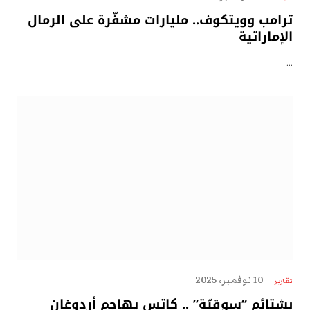
ترامب وويتكوف.. مليارات مشفّرة على الرمال
الإماراتية
…
10 نوفمبر، 2025
تقارير
بشتائم “سوقيّة” .. كاتس يهاجم أردوغان