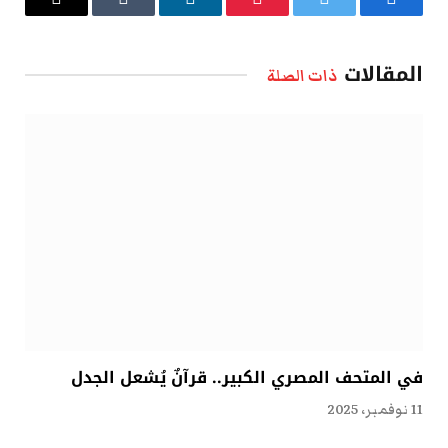
فيسبوك
تويتر
بينتيريست
لينكدإن
Tumblr
البريد
الإلكتروني
المقالات
ذات الصلة
في المتحف المصري الكبير.. قرآنٌ يُشعل الجدل
11 نوفمبر، 2025