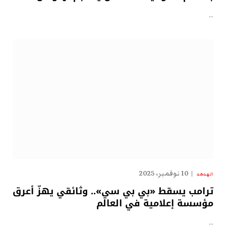
…
10 نوفمبر، 2025
الهدهد
ترامب يسقط «بي بي سي».. وثائقي يهزّ أعرق
مؤسسة إعلامية في العالم
…