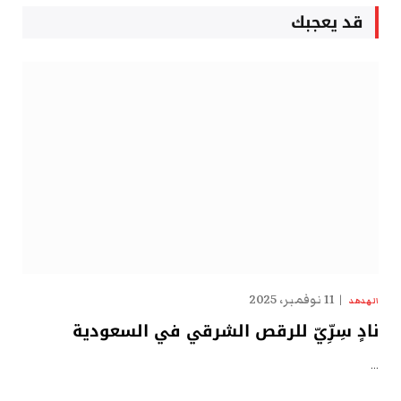
قد يعجبك
11 نوفمبر، 2025
الهدهد
نادٍ سِرِّيّ للرقص الشرقي في السعودية
…