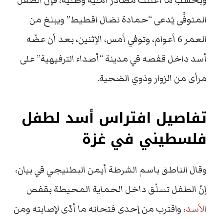
وبحسب ما أعلنت مصادر أمنية وطنية، فإن الطفل
المتوفَّى يُدعى “حمادة نضال اقطيط” ويبلغ من
العمر 6 أعوام، وتوفي أمس، الإثنين، بعد أن عضّه
أسد داخل قفصه في مدينة “أصداء الترفيهية” على
مرأى من الزوار وذوي الضحية.
تفاصيل افتراس أسد لطفل
فلسطيني في غزة
وقال الناطق باسم الشرطة أيمن البطنيجي في بيان،
إنّ الطفل تسلّق داخل الحماية المحيطة بقفص
الأسد
، واقترب من إحدى فتحاته ما أدّى لإصابته ومن