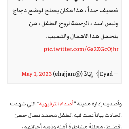
ضعيف جداً ، هذا مكان يصلح لوضع دجاج
وليس اسد ، الرحمة لروح الطفل ، من
يتحمل هذا الاهمال والتسيب.
pic.twitter.com/Gs2ZGcOjhr
— 𓂆 Eyad| إِيَادٌ (@ehajjarr)
May 1, 2023
وأصدرت إدارة مدينة “
أصداء الترفيهية
” التي شهدت
الحادث بياناً نعت فيه الطفل محمد نضال حسن
اقطيط، معلنةً مشاطرةَ أهله وذويه أحزانهم،