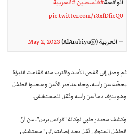
الواقعة
#فلسطين
#العربية
pic.twitter.com/r3xfDficQ0
— العربية (@AlArabiya)
May 2, 2023
ثم وصل إلى قفص الأسد واقترب منه فقامت اللبؤة
بعضّه من رأسه، وجاء عناصر الأمن وسحبوا الطفل
وهو ينزف دماً من رأسه ونُقل للمستشفى.
وكشف مصدر طبي لوكالة “فرانس برس”، عن أنّ
الطفل المتوفى نُقل بعد إصابته إلى “مستشفى