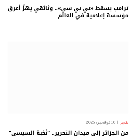
ترامب يسقط «بي بي سي».. وثائقي يهزّ أعرق
مؤسسة إعلامية في العالم
…
10 نوفمبر، 2025
تقارير
من الجزائر إلى ميدان التحرير.. “نُخبة السيسي”