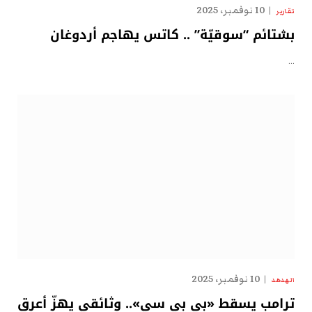
10 نوفمبر، 2025
تقارير
بشتائم “سوقيّة” .. كاتس يهاجم أردوغان
…
10 نوفمبر، 2025
الهدهد
ترامب يسقط «بي بي سي».. وثائقي يهزّ أعرق