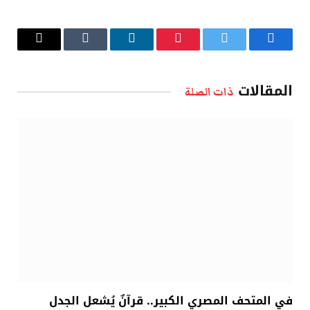
فيسبوك
تويتر
بينتيريست
لينكدإن
Tumblr
البريد
الإلكتروني
المقالات
ذات الصلة
في المتحف المصري الكبير.. قرآنٌ يُشعل الجدل