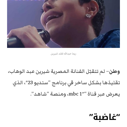
ريما عبدالله تقلد شيرين
وطن
– لم تتقبّل الفنانة المصرية شيرين عبد الوهاب،
تقليدَها بشكل ساخر في برنامج “ستديو 23″، الذي
يعرض عبر قناة “mbc 1″، ومنصة “شاهد”.
“غاضبة”