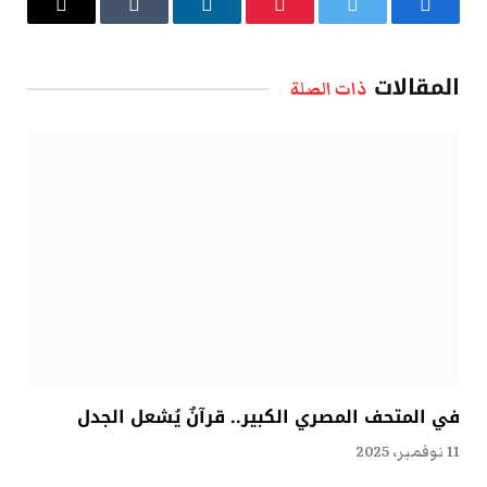
فيسبوك
تويتر
بينتيريست
لينكدإن
Tumblr
البريد
الإلكتروني
المقالات
ذات الصلة
في المتحف المصري الكبير.. قرآنٌ يُشعل الجدل
11 نوفمبر، 2025