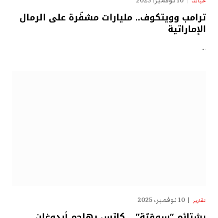
10 نوفمبر، 2025
حياتنا
ترامب وويتكوف.. مليارات مشفّرة على الرمال
الإماراتية
…
10 نوفمبر، 2025
تقارير
بشتائم “سوقيّة” .. كاتس يهاجم أردوغان