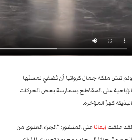
ولم تنسَ ملكة جمال كرواتيا أن تُضفيَ لمستَها
الإباحية على المقاطع بممارسة بعض الحركات
البذيئة كهزّ المؤخرة.
لقد علقت
إيفانا
على المنشور: “الجزء العلوي من
الجسم”، جنبًا إلى جنب مع رمز تعبيري للذراع.