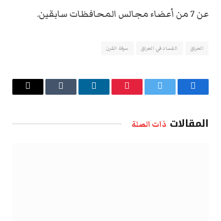
عن 7 من أعضاء مجالس المحافظات سابقين.
العراق
الفساد في العراق
سرقة القرن
فيسبوك
تويتر
بينتيريست
لينكدإن
Tumblr
البريد
الإلكتروني
المقالات
ذات الصلة