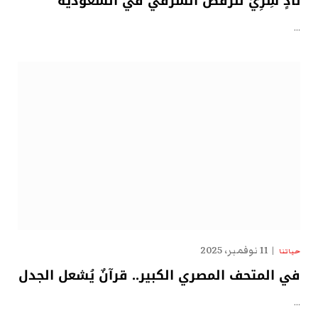
نادٍ سِرِّيّ للرقص الشرقي في السعودية
…
11 نوفمبر، 2025
حياتنا
في المتحف المصري الكبير.. قرآنٌ يُشعل الجدل
…