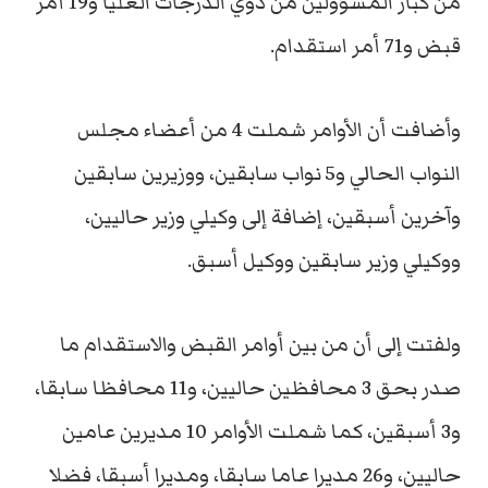
من كبار المسؤولين من ذوي الدرجات العليا و19 أمر
قبض و71 أمر استقدام.
وأضافت أن الأوامر شملت 4 من أعضاء مجلس
النواب الحالي و5 نواب سابقين، ووزيرين سابقين
وآخرين أسبقين، إضافة إلى وكيلي وزير حاليين،
ووكيلي وزير سابقين ووكيل أسبق.
ولفتت إلى أن من بين أوامر القبض والاستقدام ما
صدر بحق 3 محافظين حاليين، و11 محافظا سابقا،
و3 أسبقين، كما شملت الأوامر 10 مديرين عامين
حاليين، و26 مديرا عاما سابقا، ومديرا أسبقا، فضلا