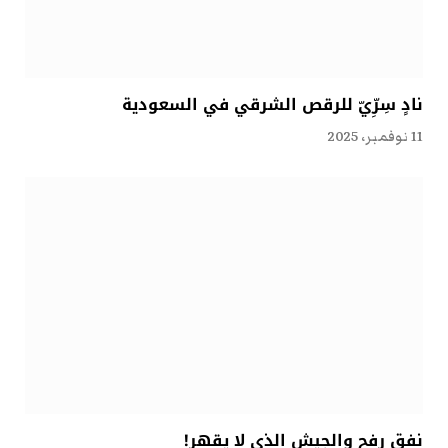
نادٍ سِرِّيّ للرقص الشرقي في السعودية
11 نوفمبر، 2025
نفق رفح والجيش الذي لا يقهر!