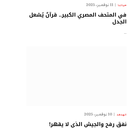
11 نوفمبر، 2025
حياتنا
في المتحف المصري الكبير.. قرآنٌ يُشعل
الجدل
…
10 نوفمبر، 2025
الهدهد
نفق رفح والجيش الذي لا يقهر!