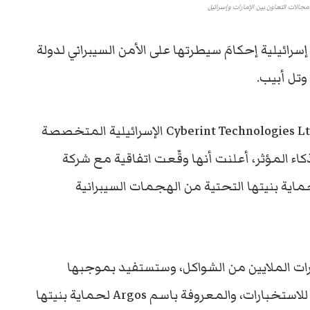
مجالات التعاون بين الإمارات وإسرائيل
رائيلية إحكامَ سيطرتها على الأمن السيبراني لدولة
وتل أبيب.
“، إن شركة Cyberint Technologies Ltd الإسرائيلية المتخصصة
ذكاء المؤثر، أعلنت أنها وقّعت اتفاقية مع شركة
لإماراتية التابعة لمجموعة “e&”، لحماية بنيتها التحتية من الهجمات السيبرانية
رات الملايين من الشواكل، وستستفيد بموجبها
شركات الاتصالات الإماراتية من منصة Cyberint للاستخبارات، والمعروفة باسم Argos لحماية بنيتها