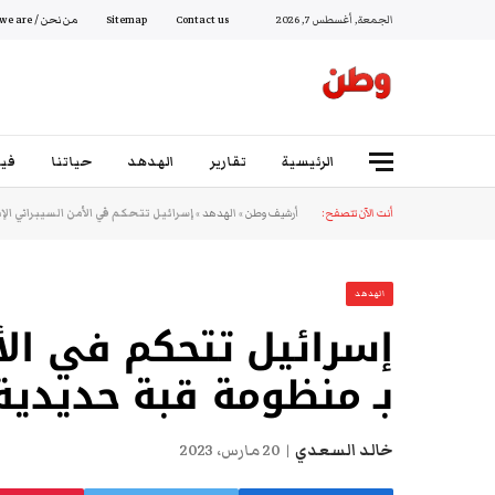
الجمعة, أغسطس 7, 2026
Contact us
Sitemap
من نحن / Who we are
الرئيسية
تقارير
الهدهد
حياتنا
فيد
أنت الآن تتصفح:
أرشيف وطن
»
الهدهد
»
إسرائيل تتحكم في الأمن السيبراني ال
الهدهد
إسرائيل تتحكم في الأ
بـ منظومة قبة حديدية
خالد السعدي
20 مارس، 2023