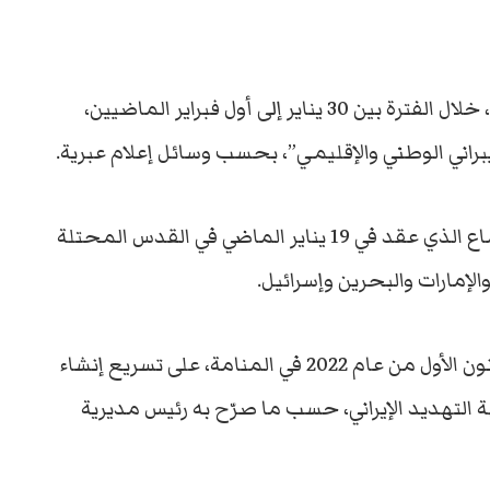
وعقد المؤتمر حول الأمن السبيراني في تل أبيب، خلال الفترة بين 30 يناير إلى أول فبراير الماضيين،
يبراني الوطني والإقليمي”، بحسب وسائل إعلام عبرية.
وكانت قضايا الدفاع السيبراني على قائمة الاجتماع الذي عقد في 19 يناير الماضي في القدس المحتلة
لإمارات والبحرين وإسرائيل.
واتفقت الدول الأربعة خلال اجتماع ديسمبر/كانون الأول من عام 2022 في المنامة، على تسريع إنشاء
التهديد الإيراني، حسب ما صرّح به رئيس مديرية