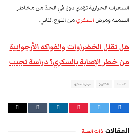
السعرات الحرارية تؤدي دورًا في الحدّ من مخاطر
السمنة ومرض
السكري
من النوع الثاني.
هل تقلل الخضراوات والفواكه الأرجوانية
من خطر الإصابة بالسكري؟ دراسة تجيب
السمنة
الكافيين
مرض السكري
فيسبوك
تويتر
بينتيريست
لينكدإن
Tumblr
البريد
الإلكتروني
المقالات
ذات الصلة