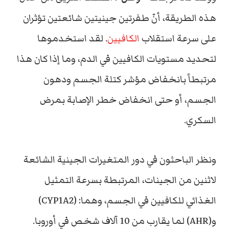
هذه الطريقة، أنّ طفرتين جينيتين شائعتين تؤثران
على سرعة استقلاب
الكافيين
. لقد استخدموها
لتحديد مستويات الكافيين في الدم، وما إذا كان هذا
مرتبطاً بانخفاض مؤشر كتلة الجسم ودهون
الجسم، أو حتى انخفاض خطر الإصابة بمرض
السكري.
ونظر الباحثون في دور المتغيرات الجينية الشائعة
لاثنين من الجينات، المرتبطة بسرعة التمثيل
الغذائي للكافيين في الجسم، وهما: (CYP1A2)
و(AHR) لما يقارب من 10 آلاف شخص في أوروبا.