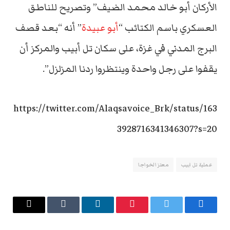
الأركان أبو خالد محمد الضيف” وتصريح للناطق
العسكري باسم الكتائب “
أبو عبيدة
” أنه “بعد قصف
البرج المدني في غزة، على سكان تل أبيب والمركز أن
يقفوا على رجل واحدة وينتظروا ردنا المزلزل”.
https://twitter.com/Alaqsavoice_Brk/status/163
3928716341346307?s=20
عملية تل ابيب
معتز الخواجا
فيسبوك
تويتر
بينتيريست
لينكدإن
Tumblr
البريد
الإلكتروني