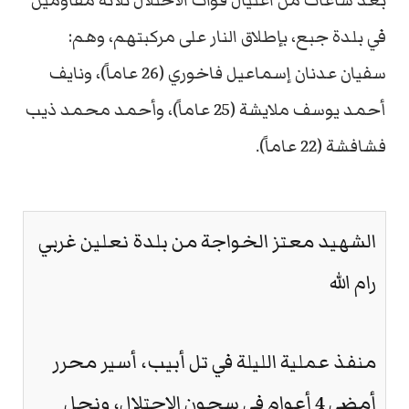
بعد ساعات من اغتيال قوات الاحتلال ثلاثة مقاومين
في بلدة جبع، بإطلاق النار على مركبتهم، وهم:
سفيان عدنان إسماعيل فاخوري (26 عاماً)، ونايف
أحمد يوسف ملايشة (25 عاماً)، وأحمد محمد ذيب
فشافشة (22 عاماً).
الشهيد معتز الخواجة من بلدة نعلين غربي
رام الله
منفذ عملية الليلة في تل أبيب، أسير محرر
أمضى 4 أعوام في سجون الاحتلال، ونجل