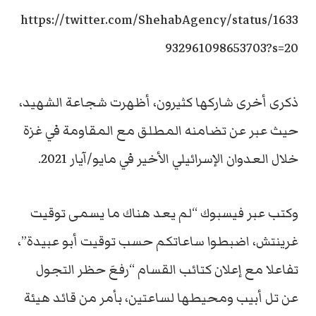
https://twitter.com/ShehabAgency/status/1633
932961098653703?s=20
ذكرى أخرى شاركها كثيرون، أظهرت شجاعة الشهيد،
حيث عبر عن تضامنه المطلق مع المقاومة في غزة
خلال العدوان الإسرائيلي الأخير في مايو/آيار 2021.
وكتب عبر فيسبوك “لم يعد هناك ما يسمى توقيت
غرينتش، اضبطوا ساعاتكم حسب توقيت أبو عبيدة”،
تفاعلا مع إعلان كتائب القسام “رفعَ حظر التجول
عن تل أبيب ومحيطها لساعتين، بأمر من قائد هيئة