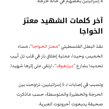
4 إسرائيلين بعضهم في حالة حرجة.
آخر كلمات الشهيد معتز
الخواجا
نفذ البطل الفلسطيني “
معتز الخواجا
“، مساء
الخميس، وحيدا، عملية إطلاق نار في قلب تل أبيب
تحديدا بشارع “
ديزنغوف
”، ارتقى على إثرها شهيدا.
وتسبب في إصابات لـ 5 إسرائيليين، تراوحت بين
الحرجة والخطيرة والمتوسطة، حسب ماذكرت
صحيفة يديعوت أحرونوت العبرية.