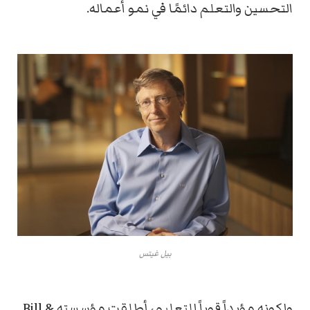
التحسين والتعلم دائمًا في نمو أعماله.
بيل غيتس
ولكونه مؤيداً قوياً
للتعليم
،
أطلقت مؤسسته Bill &