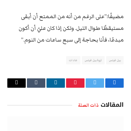
مضيفََا:”
على الرغم من أنه من الممتع أن أبقى
مستيقظًا طوال الليل. ولكن إذا كان عليّ أن أكون
مبدعًا، فأنا بحاجة إلى سبع ساعات من النوم.”
بيل غيتس
ثروة بيل غيتس
عادات
فيسبوك
تويتر
بينتيريست
لينكدإن
Tumblr
البريد
الإلكتروني
المقالات
ذات الصلة