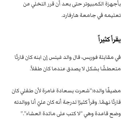
بأجهزة الكمبيوتر
حتى بعد أن قرر التخلي عن
تعليمه في جامعة هارفارد.
يقرأ كثيراََ
في مقابلة فوربس، قال والد غيتس إن ابنه كان قارئًا
متعطشًا بشكل لا يصدق عندما كان طفلاً.
مضيفََا والده:”
شعرت بسعادة غامرة لأن طفلي كان
قارئًا نهمًا. وقرأ كثيرًا لدرجة أنه كان عليّ أنا ووالدته
وضع قاعدة وهي “لا كتب على مائدة العشاء”.”