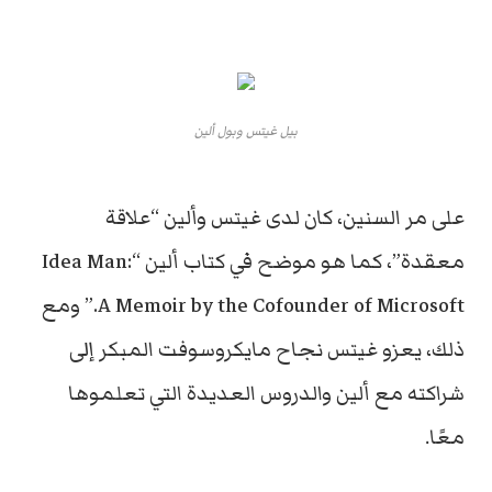
بيل غيتس وبول ألين
على مر السنين، كان لدى غيتس وألين “علاقة
معقدة”، كما هو موضح في كتاب ألين “Idea Man:
A Memoir by the Cofounder of Microsoft.”
ومع
ذلك، يعزو غيتس نجاح مايكروسوفت المبكر إلى
شراكته مع ألين والدروس العديدة التي تعلموها
معََا.