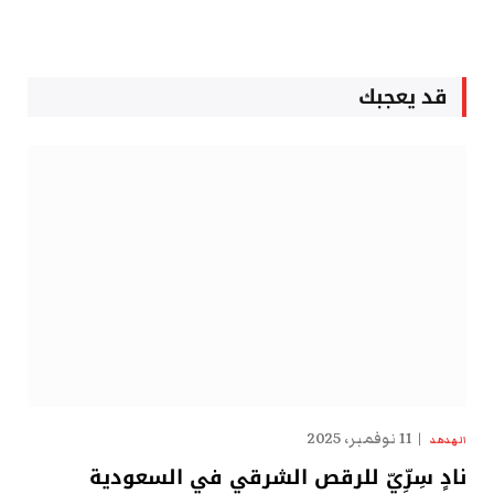
قد يعجبك
11 نوفمبر، 2025
الهدهد
نادٍ سِرِّيّ للرقص الشرقي في السعودية