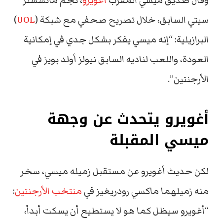
وقال صديق ميسي المقرب
أغويرو
، نجم مانشستر
سيتي السابق، خلال تصريح صحفي مع شبكة (
UOL
)
البرازيلية: “إنه ميسي يفكر بشكل جدي في إمكانية
العودة، واللعب لناديه السابق نيولز أولد بويز في
الأرجنتين”.
أغويرو يتحدث عن وجهة
ميسي المقبلة
لكن حديث أغويرو عن مستقبل زميله ميسي، سخر
منه زميلهما ماكسي رودريغيز في
منتخب الأرجنتين
:
“أغويرو سيظل كما هو لا يستطيع أن يسكت أبداً،