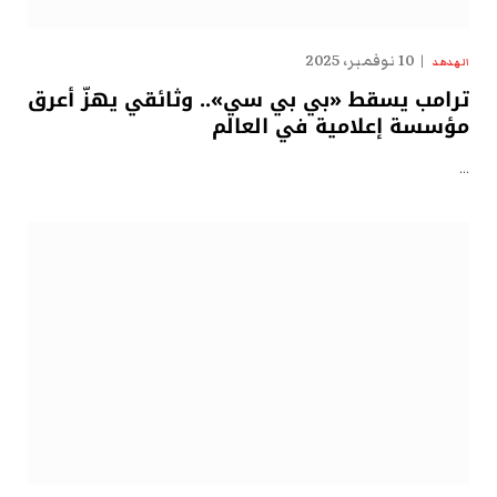
10 نوفمبر، 2025
الهدهد
ترامب يسقط «بي بي سي».. وثائقي يهزّ أعرق
مؤسسة إعلامية في العالم
…