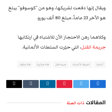
ويقال إنها دفعت لشريكها، وهو من “كوسوفو” يبلغ
هو الآخر 23 عاماً، مبلغ 80 ألف يورو.
وكلاهما رهن الاحتجاز الآن للاشتباه في ارتكابها
جريمة القتل
، التي حيّرت السلطات الألمانية.
ألمانيا
الشرطة الألمانية
جريمة قتل
فتاة جزائرية
فتاة عراقية
فيسبوك
تويتر
بينتيريست
لينكدإن
Tumblr
البريد
الإلكتروني
المقالات
ذات الصلة