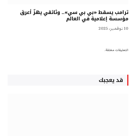
ترامب يسقط «بي بي سي».. وثائقي يهزّ أعرق
مؤسسة إعلامية في العالم
10 نوفمبر، 2025
التعليقات مغلقة.
قد يعجبك