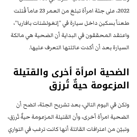
2022، على جثة امرأة تبلغ من العمر 23 عاماً قُتلت
طعناً بسكين داخل سيارة في “إنغولشتات بافاريا”،
واعتقد المحققون في البداية أن الضحية هي مالكة
السيارة بعد أن أكدت عائلتها التعرف عليها.
الضحية امرأة أخرى والقتيلة
المزعومة حيةٌ تُرزق
ولكن في اليوم التالي، بعد تشريح الجثة، اتضح أن
الضحية امرأة أخرى، وأن القتيلة المزعومة حيةٌ تُرزق،
وتبيّن من اعترافات القاتلة أنها كانت ترغب في التواري