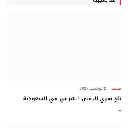
قد يعجبك
11 نوفمبر، 2025
الهدهد
نادٍ سِرِّيّ للرقص الشرقي في السعودية
…