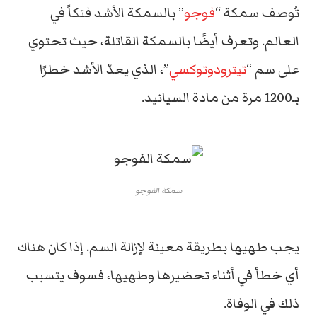
تُوصف سمكة “
فوجو
” بالسمكة
الأشد فتكاً في
العالم
.
وتعرف أيضََا بالسمكة القاتلة، حيث تحتوي
على سم “
تيترودوتوكسي
”، الذي يعدّ الأشد خطرًا
بـ1200 مرة من مادة السيانيد.
سمكة الفوجو
يجب طهيها بطريقة معينة لإزالة السم.
إذا كان هناك
أي خطأ في أثناء تحضيرها وطهيها، فسوف يتسبب
ذلك في الوفاة.