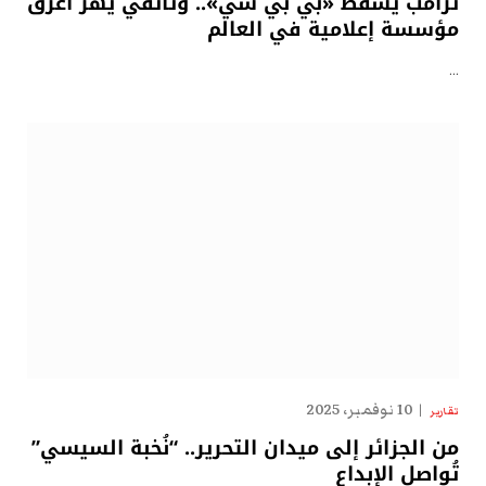
ترامب يسقط «بي بي سي».. وثائقي يهزّ أعرق
مؤسسة إعلامية في العالم
…
10 نوفمبر، 2025
تقارير
من الجزائر إلى ميدان التحرير.. “نُخبة السيسي”
تُواصل الإبداع