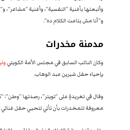
وأتبعتها بأغنية “النفسية”، وأغنية “مشاعر”، و
و”أنا مش بتاعت الكلام ده”.
مدمنة مخدرات
وكان النائب السابق في مجلس الأمة الكويتي
ولي
بإحياء حفل شيرين عبد الوهاب.
وقال في تغريدةٍ على “تويتر”، رصدتها “وطن”
معروفة للمخدرات بأن تأتي لتحيي حفل غنائي ف