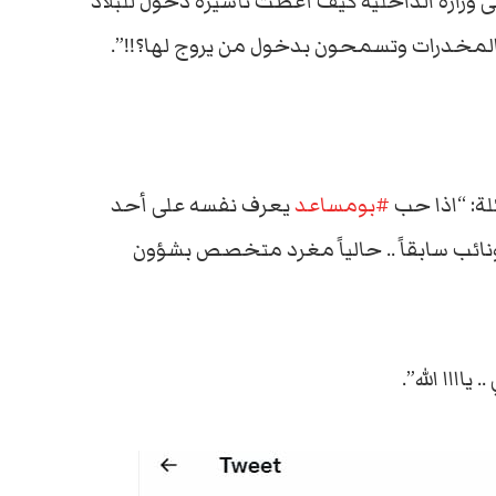
 إلى وزارة الداخلية كيف أعطت تأشيرة دخول للبلاد
لمخدرات وتسمحون بدخول من يروج لها؟!!”.
لة: “اذا حب
#بومساعد
يعرف نفسه على أحد
ائب سابقاً .. حالياً مغرد متخصص بشؤون
ااا الله”.