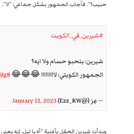
حبيب؟”. فأجاب الجمهور بشكل جماعي: “لا”.
#شيرين_في_الكويت
شيرين: بتحبو حسام ولا ايه؟
الجمهور الكويتي: لااااااااا 😂😂😂
uHg8
— عِز (@Ezz_KW)
January 12, 2023
وبدأت شيرين الحفل بأغنية “آه يا ليل، إيه يع