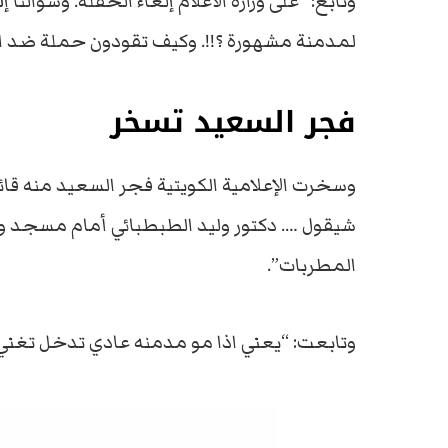
وتابع: “على وزارة الاعلام إلغاء الحفلة. وسؤالنا
لمدمنة مشهورة ؟!!. وكيف تقودون حملة ضد ا
فجر السعيد تسخر
وسخرت الإعلامية الكويتية فجر السعيد منه قائ
شيقول …. دكتور وليد الطبطبائي أمام مسجد ون
المطربات”.
وتابعت: “يعني اذا مو مدمنه عادي تدخل تغني .. يا