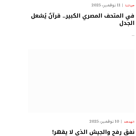
11 نوفمبر، 2025
حياتنا
في المتحف المصري الكبير.. قرآنٌ يُشعل
الجدل
…
10 نوفمبر، 2025
الهدهد
نفق رفح والجيش الذي لا يقهر!