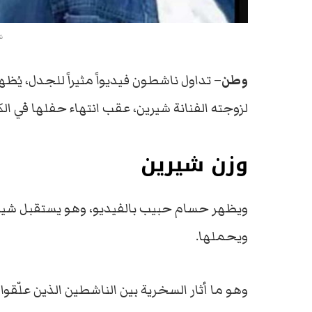
ش
وطن
– تداول ناشطون فيديواً مثيراً للجدل، ي
لزوجته الفنانة شيرين، عقب انتهاء حفلها في ال
وزن شيرين
ويظهر حسام حبيب بالفيديو، وهو يستقبل شيري
ويحملها.
وهو ما أثار السخرية بين الناشطين الذين علّقوا