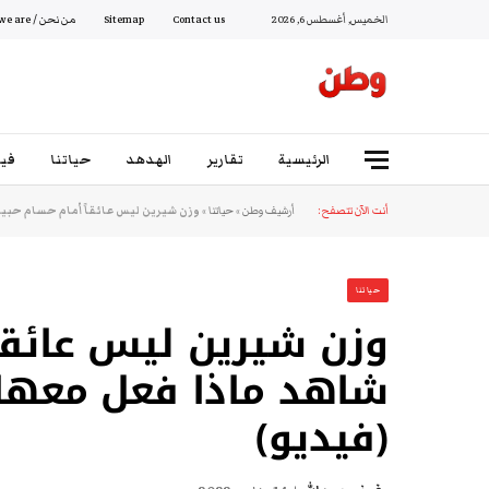
الخميس, أغسطس 6, 2026
Contact us
Sitemap
من نحن / Who we are
الرئيسية
تقارير
الهدهد
حياتنا
فيد
أنت الآن تتصفح:
أرشيف وطن
»
حياتنا
»
وزن شيرين ليس عائقاً أمام حسام حبيب
حياتنا
وزن شيرين ليس عائقاً
شاهد ماذا فعل معها 
(فيديو)