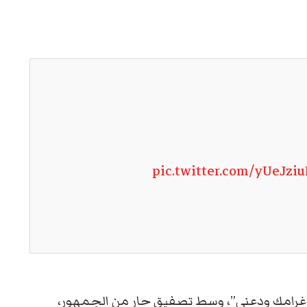
pic.twitter.com/yUeJzi
نى غرامك ودعنى”، وسط تصفيق حار من الجمهور،