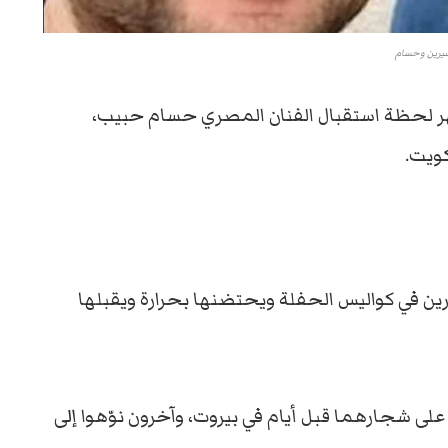
يرين وحسام
ُظهر لحظة استقبال الفنان المصري حسام حبيب،
كويت.
ن في كواليس الحفلة ويحتضنها بحرارة ويقبلها
 على شجارهما قبل أيام في بيروت، وآخرون نوّهوا إلى