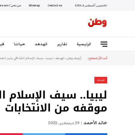
الخميس, أغسطس 6, 2026
Contact us
Sitemap
من نحن / Who we are
الرئيسية
تقارير
الهدهد
حياتنا
فيد
أنت الآن تتصفح:
أرشيف وطن
»
الهدهد
»
ليبيا.. سيف الإسلام القذافي يثير ال
الهدهد
ليبيا.. سيف الإسلام ا
موقفه من الانتخابات
خالد الأحمد
29 ديسمبر، 2022