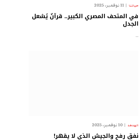
11 نوفمبر، 2025
حياتنا
في المتحف المصري الكبير.. قرآنٌ يُشعل
الجدل
…
10 نوفمبر، 2025
الهدهد
نفق رفح والجيش الذي لا يقهر!