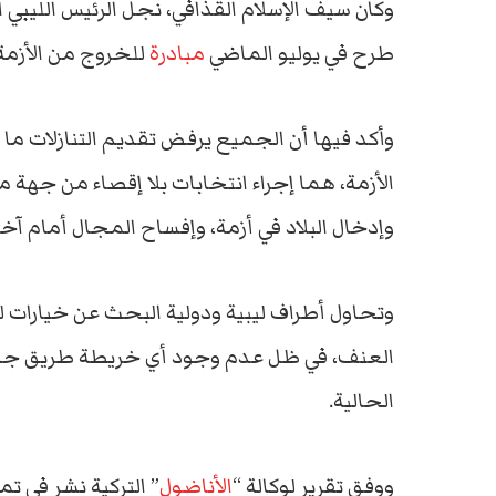
وكان سيف الإسلام القذافي، نجل الرئيس الليبي ال
طرح في يوليو الماضي
مبادرة
للخروج من الأزمة 
وأكد فيها أن الجميع يرفض تقديم التنازلات ما ي
الأزمة، هما إجراء انتخابات بلا إقصاء من جهة
وإدخال البلاد في أزمة، وإفساح المجال أمام آخر
وتحاول أطراف ليبية ودولية البحث عن خيارات لل
العنف، في ظل عدم وجود أي خريطة طريق جدية 
الحالية.
ووفق تقرير لوكالة “
الأناضول
” التركية نشر في ت