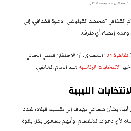
 الزعيم الليبي الراحل معمر القذافي
 القذافي “محمد القيلوشي” دعوة القذافي، إلى
ة وعدم إقصاء أي طرف.
القاهرة 24
” المصري، أن الاحتقان الليبي الحالي
خير
الانتخابات الرئاسية
منذ العام الماضي.
تخابات الليبية
أنباء بشأن مساعي تهدف إلى تقسيم البلاد، شدد
تام لأي دعوات للانقسام، وأنهم يسعون بكل بقوة