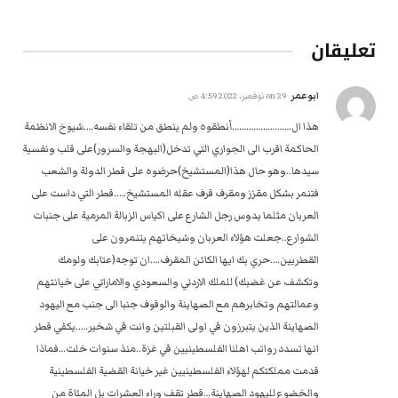
تعليقان
ابوعمر
on
29 نوفمبر، 2022 4:59 ص
هذا ال…………………….أنطقوه ولم ينطق من تلقاء نفسه….شيوخ الانظمة
الحاكمة اقرب الى الجواري التي تدخل(البهجة والسرور)على قلب ونفسية
سيدها..وهو حال هذا(المستشيخ)حرضوه على قطر الدولة والشعب
فتنمر بشكل مقزز ومقرف قرف عقله المستشيخ…..قطر التي داست على
العربان مثلما يدوس رجل الشارع على اكياس الزبالة المرمية على جنبات
الشوارع..جعلت هؤلاء العربان وشيخاتهم يتنمرون على
القطريين….حري بك ايها الكائن المقرف….ان توجه(عتابك ولومك
وتكشف عن غضبك) للملك الاردني والسعودي والاماراتي على خيانتهم
وعمالتهم وتخابرهم مع الصهاينة والوقوف جنبا الى جنب مع اليهود
الصهاينة الذين يتبرزون في اولى القبلتين وانت في شخير…..يكفي قطر
انها تسدد رواتب اهلنا الفلسطينيين في غزة..منذ سنوات خلت…فماذا
قدمت مملكتكم لهؤلاء الفلسطينيين غير خيانة القضية الفلسطينية
والخضوع لليهود الصهاينة…قطر تقف وراء العشرات بل المئاة من