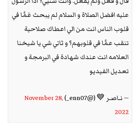
قال و فعل ولم يفعل. وانت شتبي؟ اذا الرسول
عليه افضل الصلاة و السلام لم يبحث عَمَّا في
قلوب الناس انت من الي اعطاك صلاحية
تنقب عمَّا في قلوبهم؟ و ثاني شي يا شيخنا
العلامه انت عندك شهادة في البرمجة و
تعديل الفيديو
— نـاصـر 💙 (@enn07_)
November 28,
2022