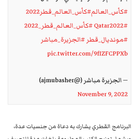
#كأس_العالم
#كأس_العالم_قطر2022
#Qatar2022
#كأس_العالم_قطر_2022
#مونديال_قطر
#الجزيرة_مباشر
pic.twitter.com/9fIZFCPPXb
— الجزيرة مباشر (@ajmubasher)
November 9, 2022
البرنامج القطري يشارك به دعاة من جنسيات عدة،
ويشمل توزيع الكتب المطبوعة بلغات عدة للتعريف