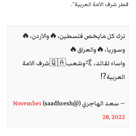
قطر شرف الامة العربية”.
ترك كل مايخص فلسطين،🔥والاردن،🔥
وسوريا،🔥والعراق🔥
واساء لقائد،🤙وشعب🇶🇦شرف الامة
العربية⁉️
— سعد الهاجري (@saadhresh)
November
28, 2022