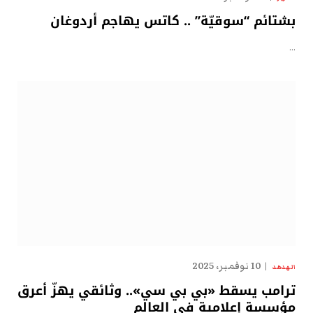
بشتائم “سوقيّة” .. كاتس يهاجم أردوغان
…
10 نوفمبر، 2025
الهدهد
ترامب يسقط «بي بي سي».. وثائقي يهزّ أعرق
مؤسسة إعلامية في العالم