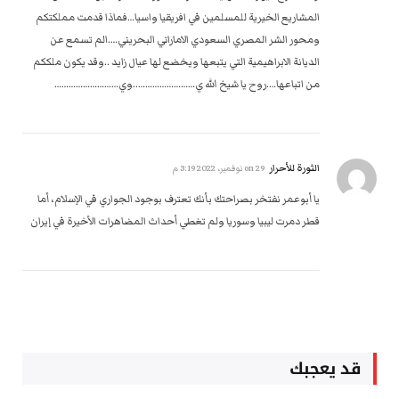
المشاريع الخيرية للمسلمين في افريقيا واسيا…فماذا قدمت مملكتكم
ومحور الشر المصري السعودي الاماراتي البحريني….الم تسمع عن
الديانة الابراهيمية التي يتبعها ويخضع لها عيال زايد ..وقد يكون ملككم
من اتباعها….روح يا شيخ الله ي……………………..وي………………………
الثورة للأحرار
on
29 نوفمبر، 2022 3:19 م
يا أبوعمر نفتخر بصراحتك بأنك تعترف بوجود الجواري في الإسلام، أما
قطر دمرت ليبيا وسوريا ولم تغطي أحداث المضاهرات الأخيرة في إيران
قد يعجبك