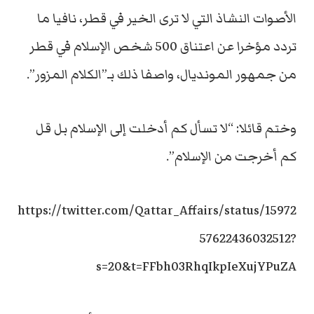
الأصوات النشاذ التي لا ترى الخير في قطر، نافيا ما
تردد مؤخرا عن اعتناق 500 شخص الإسلام في قطر
من جمهور المونديال، واصفا ذلك بـ”الكلام المزور”.
وختم قائلا: “لا تسأل كم أدخلت إلى الإسلام بل قل
كم أخرجت من الإسلام”.
https://twitter.com/Qattar_Affairs/status/15972
57622436032512?
s=20&t=FFbh03RhqIkpIeXujYPuZA