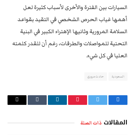
السيارات بين الفترة والأخرى لأسباب كثيرة لعل
أهمها غياب الحرص الشخصي في التقيد بقواعد
السلامة المرورية وثانيها الإهتراء الكبير في البنية
التحتية للمواصلات والطرقات، رغم أن للقدر كلمته
العليا في كل شيء.
السعودية
حادث مروري
فيسبوك
تويتر
بينتيريست
لينكدإن
Tumblr
البريد
الإلكتروني
المقالات
ذات الصلة