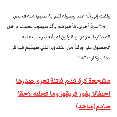
ولفت إلى أنّه عند وصوله للبوابة طلبوا منه فحص
“pcr” مرةً أخرى، فأخبرهم بأنّه سيقوم بعمله داخل
المطار، ليعودوا ويقولون له بأنه يتوجب عليه
الحصول على ورقة من الفندق، الذي سيقيم فيه في
قطر، وكارت “هيّا”.
مشجعة كرة قدم فاتنة تعري صدرها
احتفالا بفوز فريقها وما فعلته لاحقا
صادم(شاهد)