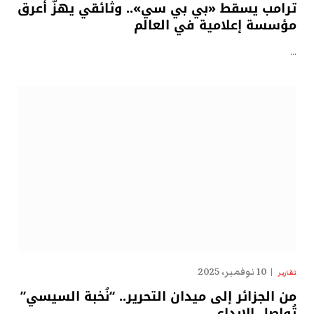
ترامب يسقط «بي بي سي».. وثائقي يهزّ أعرق
مؤسسة إعلامية في العالم
…
10 نوفمبر، 2025
تقارير
من الجزائر إلى ميدان التحرير.. “نُخبة السيسي”
تُواصل الإبداع