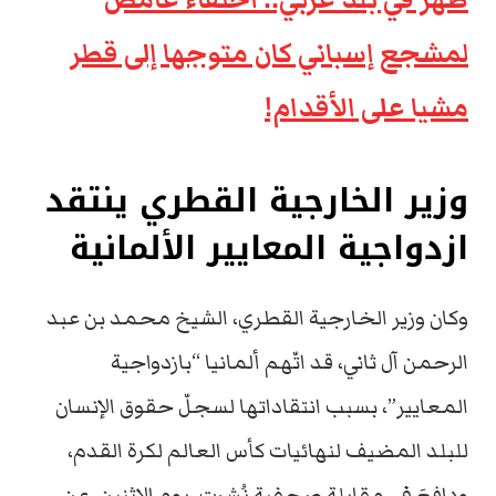
لمشجع إسباني كان متوجها إلى قطر
مشيا على الأقدام!
وزير الخارجية القطري ينتقد
ازدواجية المعايير الألمانية
وكان وزير الخارجية القطري، الشيخ محمد بن عبد
الرحمن آل ثاني، قد اتّهم ألمانيا “بازدواجية
المعايير”، بسبب انتقاداتها لسجلّ حقوق الإنسان
للبلد المضيف لنهائيات كأس العالم لكرة القدم،
ودافعَ في مقابلة صحفية نُشرت، يوم الاثنين، عن