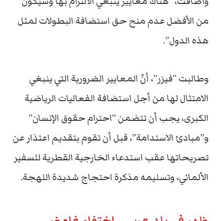
وأضافت، “هناك معايير ينبغي الالتزام بها وسيكون
من الأفضل عدم منح حق استضافة البطولات لمثل
هذه الدول”.
وطالبت “فيزر”، أنّ المعايير الضرورية التي ينبغي
الامتثال لها من أجل استضافة الفعاليات الرياضية
الكبرى، يجب أن تتضمن “احترام حقوق الإنسان”
و”مبادئ الاستدامة”، قبل أن تقوم بتقديم اعتذار عن
تصريحاتها عقب استدعاء الخارجية القطرية للسفير
الألماني، وتسليمه مذكرة احتجاج شديدة اللهجة.
ظهر في بلد عربي.. اختفاء غامض