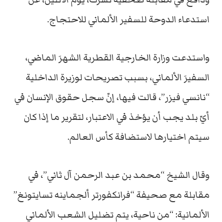
استدعاء الدوحة للسفير الألماني للاحتجاج.
واستدعت وزارة الخارجية القطرية الشهرَ الماضي،
السفيرَ الألماني، بسبب تصريحات لوزيرة الداخلية
“نانسي فيزر”، قالت فيها، إنّ سجل حقوق الإنسان في
أيّ بلد يجب أن يؤخذ في الاعتبار، لتقرير ما إذا كان
سيتم اختيارها لاستضافة كأس العالم.
وقال الشيخ “محمد بن عبد الرحمن آل ثاني”، في
مقابلة مع صحيفة “فرانكفورتر ألجماينه تسايتونغ”
الألمانية: “من ناحية، يتم تضليل الشعب الألماني