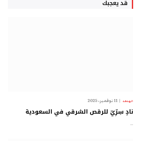
قد يعجبك
11 نوفمبر، 2025
الهدهد
نادٍ سِرِّيّ للرقص الشرقي في السعودية
…