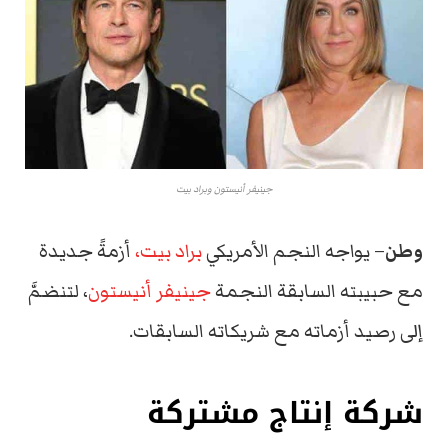
جينيفر أنيستون وبراد بيت
وطن
– يواجه النجم الأمريكي
براد بيت،
أزمةً جديدة
مع حبيبته السابقة النجمة
جينيفر أنيستون
، لتنضمَّ
إلى رصيد أزماته مع شريكاته السابقات.
شركة إنتاج مشتركة