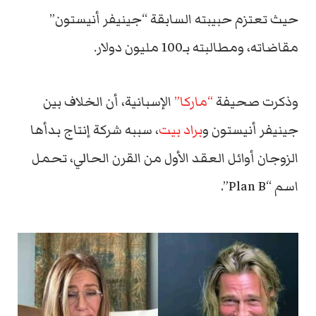
حيث تعتزم حبيبته السابقة “جينيفر أنيستون”
مقاضاته، ومطالبته بـ100 مليون دولار.
وذكرت صحيفة
“ماركا”
الإسبانية، أن الخلاف بين
جينيفر أنيستون و
براد بيت
، سببه شركة إنتاج بدأها
الزوجان أوائل العقد الأول من القرن الحالي، تحمل
اسم “Plan B”.