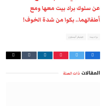
عن سلوك براد بيت معها ومع
أطفالهما.. بكوا من شدة الخوف!
براد بيت
جينيفر أنيستون
فيسبوك
تويتر
بينتيريست
لينكدإن
Tumblr
البريد
الإلكتروني
المقالات
ذات الصلة