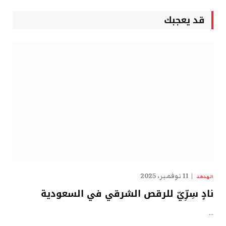
قد يعجبك
11 نوفمبر، 2025
الهدهد
نادٍ سِرِّيّ للرقص الشرقي في السعودية
…