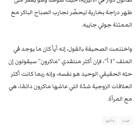
ظهر دراجة بخارية ليحضّر تجارب الصباح الباكر مع
الممثلة جولي جاييه.
واختتمت الصحيفة بالقول، إنه أياً كان ما يوجد في
الملف “1 أ”، فإن أكثر منتقدي “ماكرون” سيقولون إن
حبّه الحقيقي الوحيد هو نفسه، وإنه ربما كانت أكثر
العلاقات الزوجية شدّة التي عاشها ماكرون دائمًا، هي
مع المرأة.
فرنسا
ماكرون