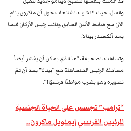
قد عملت بنفسها لتصبح دينامو جديد للقيل
والقال، حيث انتشرت الشائعات حول أن ماكرون ينام
الآن مع ضابط الأمن السابق ونائب رئيس الأركان فيما
بعد ألكسندر بينالا.
وتساءلت الصحيفة، “ما الذي يمكن أن يفسّر أيضاً
معاملة الرئيس المتساهلة مع “بينالا” بعد أن تمّ
تصويره وهو يضرب مواطنًا فرنسيًا؟”.
“ترامب” تجسس على الحياة الجنسية
للرئيس الفرنسي إيمنويل ماكرون..