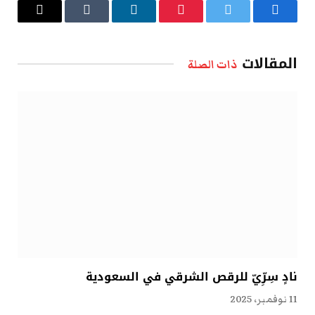
فيسبوك
تويتر
بينتيريست
لينكدإن
Tumblr
البريد
الإلكتروني
المقالات
ذات الصلة
نادٍ سِرِّيّ للرقص الشرقي في السعودية
11 نوفمبر، 2025