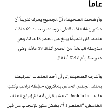
عاماً
وأوضحت الصحيفة، أنّ الجميع يعرف تقريباً أن
ماكرون 44 عامًا، التقى بزوجته بريجيت 69 عامًا،
عندما كان تلميذًا يبلغ من العمر 15 عامًا، وهي
مدرسته البالغة من العمر آنذاك 39 عامًا، وهي
متزوجة وأم لثلاثة أطفال.
وأشارت الصحيفة إلى أن أحد الملفات المرتبطة
بملف الجنس الخاص بماكرون، حفِظَه ترامب وكتبَ
عليه – ooh la la! -“، مشيرة إلى أنه تمّ إدراج الملف
الغامض، “العنصر 1 أ”، بشكل مثير للإعجاب من قبل