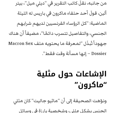
من جانبه، نقلَ كاتب التقرير في “ديلي ميل”، بيتر
آلين، قولَ أحد حلفاء ماكرون في باريس له الليلة
الماضية: “كل الرؤساء الفرنسيين لديهم شرابهم
الجنسي، والتفاصيل تتسرب دائمًا”، مضيفاً أن هناك
جهوداً تُبذَل “لمعرفة ما يحتويه ملف Macron Sex
Dossier – إنها مسألة وقت فقط”.
الإشاعات حول مثلية
“ماكرون”
ونوّهت الصحيفة إلى أن “ماثيو جاليت” كان مثلي
الجنس بشكل علني، وشخصية بارزة في وسائل