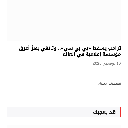
ترامب يسقط «بي بي سي».. وثائقي يهزّ أعرق
مؤسسة إعلامية في العالم
10 نوفمبر، 2025
التعليقات مغلقة.
قد يعجبك