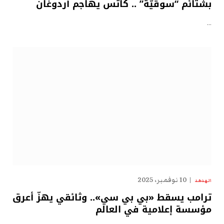
بشتائم “سوقيّة” .. كاتس يهاجم أردوغان
…
10 نوفمبر، 2025
الهدهد
ترامب يسقط «بي بي سي».. وثائقي يهزّ أعرق
مؤسسة إعلامية في العالم