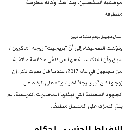
موظفيه المفضلين، وبدا هذا وكأنه غطرسة
متطرفة”.
اتصال مجهول يزعم مثلية ماكرون
ونوّهت الصحيفة، إلى أنّ “بريجيت” زوجة “ماكرون”،
سبق وأن اشتكت بنفسها من تلقّي مكالمة هاتفية
من مجهول في عام 2017، عندما قال صوت ذكر، إن
زوجها كان “يرى رجلاً آخر”، وإنه على الرغم من
الجهود المضنية التي تبذلها المخابرات الفرنسية، لم
يتمّ التعرّف على المتصل مطلقًا.
الإفراط الجنسي لحكام