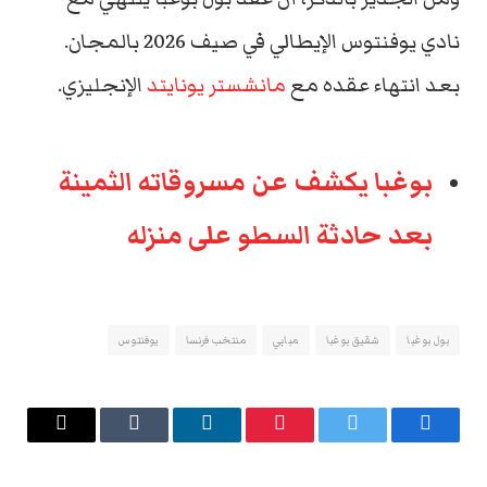
نادي يوفنتوس الإيطالي في صيف 2026 بالمجان.
بعد انتهاء عقده مع
مانشستر يونايتد
الإنجليزي.
بوغبا يكشف عن مسروقاته الثمينة
بعد حادثة السطو على منزله
بول بوغبا
شقيق بوغبا
مبابي
منتخب فرنسا
يوفنتوس
فيسبوك
تويتر
بينتيريست
لينكدإن
Tumblr
البريد
الإلكتروني