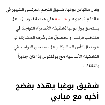
وقال ماتياس بوغبا، شقيق النجم الفرنسي الشهير في
مقطع فيديو عبر
حسابه
على منصة ( تويتر)، “هل
يستحق بول بوغبا (شقيقه الأصغر)، التواجدَ في
منتخب فرنسا، والحصولَ على شَرف المشاركة في
مونديال كأس العالم؟!، وهل يستحق التواجد في
التشكيلة الأساسية مع يوفنتوس إذا كان جديراً
بالثقة؟!”.
شقيق بوغبا يهدّد بفضح
أخيه مع مبابي