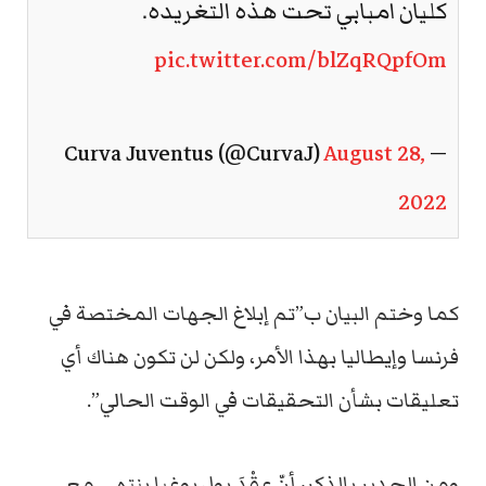
كليان امبابي تحت هذه التغريده.
pic.twitter.com/blZqRQpfOm
August 28,
— Curva Juventus (@CurvaJ)
2022
كما وختم البيان ب”تم إبلاغ الجهات المختصة في
فرنسا وإيطاليا بهذا الأمر، ولكن لن تكون هناك أي
تعليقات بشأن التحقيقات في الوقت الحالي”.
ومن الجدير بالذكر، أنّ عقْدَ بول بوغبا ينتهي مع