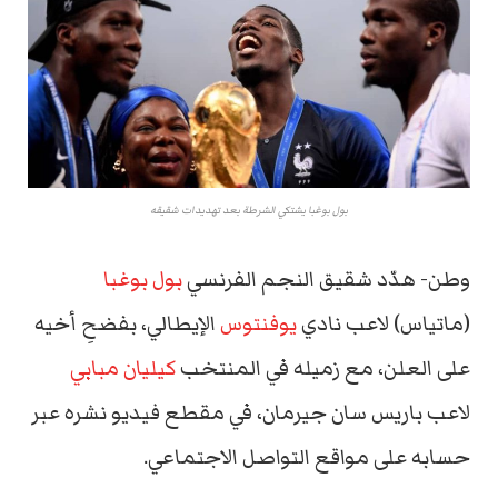
بول بوغبا يشتكي الشرطة بعد تهديدات شقيقه
وطن- هدّد شقيق النجم الفرنسي
بول بوغبا
(ماتياس) لاعب نادي
يوفنتوس
الإيطالي، بفضحِ أخيه
على العلن، مع زميله في المنتخب
كيليان مبابي
لاعب باريس سان جيرمان، في مقطع فيديو نشره عبر
حسابه على مواقع التواصل الاجتماعي.