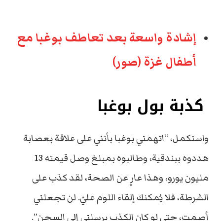
إشادة واسعة بعد تعاطف بوغبا مع
أطفال غزة (صور)
كذبة بول بوغبا
واستكمل، “اتهمني بوغبا بأنني على علاقة بعصابة
هددوه ببندقية، وطالبوه بمبلغ وصل قيمته 13
مليون يورو، وهذا عارٍ عن الصحة، لقد كذب على
الشرطة، فلا يُمكنك إلقاء اللوم عليّ. لن تجعلني
أصمت، حتى لو كان الكذب يرسلني إلى السجن”.