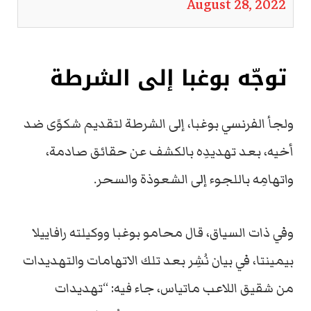
August 28, 2022
توجّه بوغبا إلى الشرطة
ولجأ الفرنسي بوغبا، إلى الشرطة لتقديم شكوًى ضد
أخيه، بعد تهديدِه بالكشف عن حقائق صادمة،
واتهامِه باللجوء إلى الشعوذة والسحر.
وفي ذات السياق، قال محامو بوغبا ووكيلته رافاييلا
بيمينتا، في بيان نُشِر بعد تلك الاتهامات والتهديدات
من شقيق اللاعب ماتياس، جاء فيه: “تهديدات