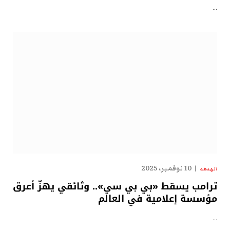
…
10 نوفمبر، 2025
الهدهد
ترامب يسقط «بي بي سي».. وثائقي يهزّ أعرق
مؤسسة إعلامية في العالم
…