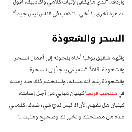
وأردف، “لدي ما يكفي لإثبات كلامي وأكاذيبك، أقول
لك مرة آخرى يا أخي. التلاعب في الناس ليس جيداً”.
السحر والشعوذة
واتّهم شقيق بوغبا أخاه بلجوئه إلى أعمال السحر
والشعوذة، قائلاً: “شقيقي يلجأ إلى السحرة
والشعوذة رغم أنه مسلم، واستخدم ذلك ضد زميله
في
منتخب فرنسا
كيليان مبابي من أجل إصابته،
كيليان هل تفهم الآن؟!، ليس لديّ شيء ضدك. كلماتي
هذه من مصلحتك والخير لك وصحيح ومثبت ..”.