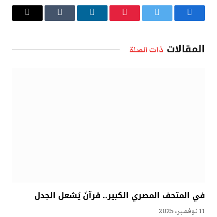
فيسبوك
تويتر
بينتيريست
لينكدإن
Tumblr
البريد
الإلكتروني
المقالات
ذات الصلة
في المتحف المصري الكبير.. قرآنٌ يُشعل الجدل
11 نوفمبر، 2025