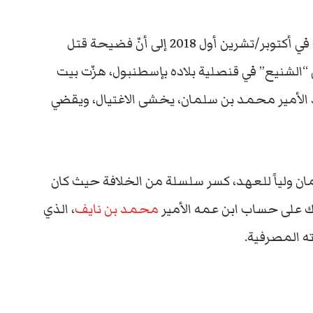
” البريطانية، قد أشارت في أكتوبر/تشرين أول 2018 إلى أنّ فضيحة قتل
شنيع” في قنصلية بلاده بإسطنبول، هزّت بيت
هد الأمير محمد بن سلمان، يخشى الاغتيال، ويقضي
مان ولياً للعهد، كسر سلسلة من الخلافة حيث كان
لك على حساب ابن عمه الأمير
محمد بن نايف
، الذي
ته المصرفية.