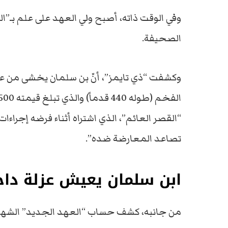
وفي الوقت ذاته، أصبح ولي العهد على علم بـ”
الصحيفة.
وكشفت “ذي تايمز”، أنّ بن سلمان يخشى من عملية 
“القصر العائم”، الذي اشتراه أثناء فرضه إجراء
تصاعد المعارضة ضده”.
ابن سلمان يعيش عزلة داخ
من جانبه، كشف حساب “العهد الجديد” الشهير ع