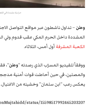
حراسة مشددة في الكعب
وطن
– تداول ناشطون عبر مواقع التواصل الاجت
المشددة داخل الحرم المكي عقب قدوم ولي ا
الكعبة المشرفة
أول أمس، الثلاثاء.
ووفقاً للفيديو المسرّب الذي رصدته “
وطن
“، فق
والمصلين، في حين أحاطت قوات أمنية مدججة ب
يعكس رعب “ابن سلمان” وخشيته من الاغتيال.
/IbnMujtahidd/status/1559851799246520320?