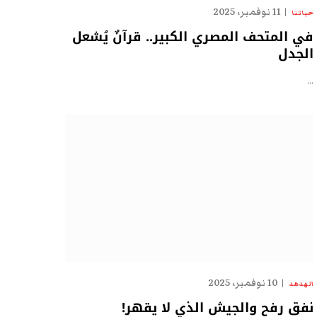
11 نوفمبر، 2025
حياتنا
في المتحف المصري الكبير.. قرآنٌ يُشعل
الجدل
…
10 نوفمبر، 2025
الهدهد
نفق رفح والجيش الذي لا يقهر!