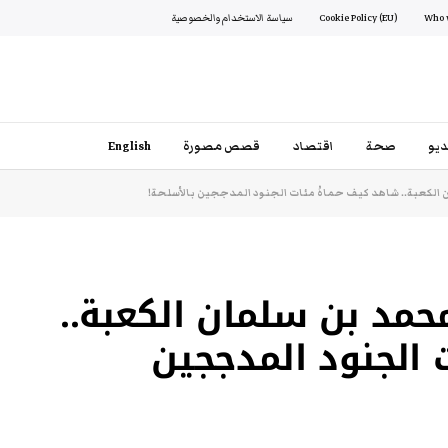
Cookie Policy (EU)
سياسة الاستخدام والخصوصية
يو
صحة
اقتصاد
قصص مصورة
English
الكعبة.. شاهد كيف حماهُ مئات الجنود المدججين بالأسلحة!
مد بن سلمان الكعبة..
الجنود المدججين