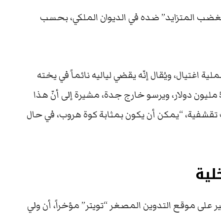
الغضب المتزايد” ضده في الديوان الملكي، بحسب
اغتيال، ويُقال إنّه يقضي لياليه نائماً في يخته
الفخم (طوله 440 قدماً) والذي تبلغ قيمته 500 مليون دولار، ويرسو خارج جدة، مشيرة إلى أنّ هذا
ات تقشفية، “يمكن أن يكون بمثابة كوة هروب، في حال
لية
لى موقع التدوين المصغر “تويتر” مؤخراً، أن ولي