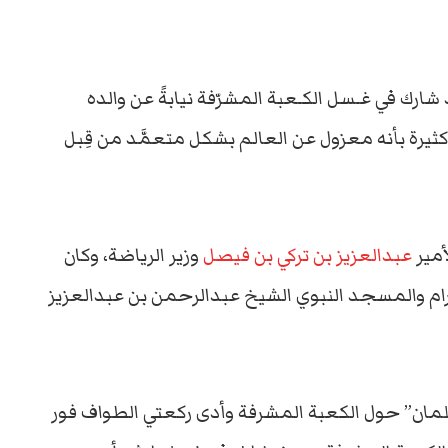
ك في غـسل الكـعبة المشرّفة نيابةً عن والده
كثيرة بأنه معزول عن العالم بشكل متعمَّد من قِبل
أمير
عبدالعزيز بن تركي بن فيصل
وزير الرياضة، وكان
ام والمسجد النبوي الشيخ عبدالرحمن بن عبدالعزيز
لمان” حول الكعبة المشرفة وأدى ركعتي الطواف فور