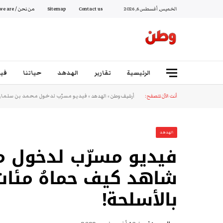
الخميس, أغسطس 6, 2026
Contact us
Sitemap
من نحن / Who we are
الرئيسية
تقارير
الهدهد
حياتنا
فيد
أنت الآن تتصفح:
أرشيف وطن
»
الهدهد
»
فيديو مسرّب لدخول محمد بن سلمان 
الهدهد
فيديو مسرّب لدخول مح
شاهد كيف حماهُ مئات 
بالأسلحة!