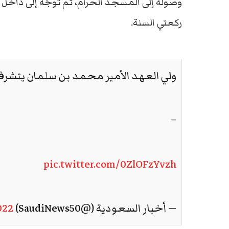
وصوله إلى المسجد الحرام، ثم توجّه إلى داخل
ركعتي السنة.
ولي العهد الأمير محمد بن سلمان يتشرف
–
pic.twitter.com/0ZlOFzYvzh
— أخبار السعودية (@SaudiNews50)
022