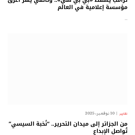
ترامب يسقط «بي بي سي».. وثائقي يهزّ أعرق
مؤسسة إعلامية في العالم
…
10 نوفمبر، 2025
تقارير
من الجزائر إلى ميدان التحرير.. “نُخبة السيسي”
تُواصل الإبداع