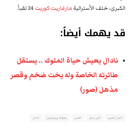
الكبرى، خلف الأسترالية
مارغاريت كوريت
24 لقباً.
قد يهمك أيضاً:
نادال يعيش حياة الملوك .. يستقل
طائرته الخاصة وله يخت ضخم وقصر
مذهل (صور)
أخبار التنس
أنس جابر
التنس
بطولة ويمبلدون
نادال