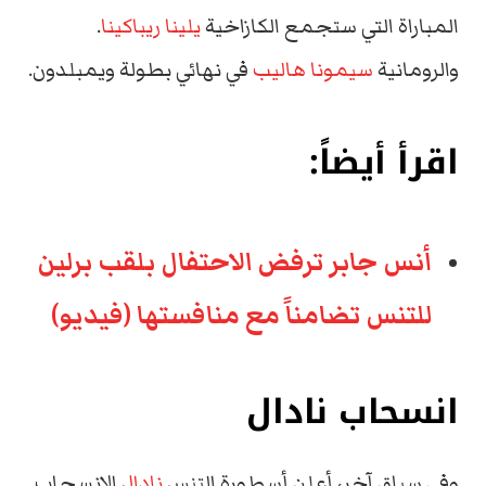
المباراة التي ستجمع الكازاخية
يلينا ريباكينا
.
والرومانية
سيمونا هاليب
في نهائي بطولة ويمبلدون.
اقرأ أيضاً:
أنس جابر ترفض الاحتفال بلقب برلين
للتنس تضامناً مع منافستها (فيديو)
انسحاب نادال
وفي سياق آخر، أعلن أسطورة التنس
نادال
الانسحاب