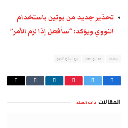
تحذير جديد من بوتين باستخدام
النووي ويؤكد: “سأفعل إذا لزم الأمر”
بريطانيا
صواريخ نووية
نزع السلاح النووي
فيسبوك
تويتر
بينتيريست
لينكدإن
Tumblr
البريد
الإلكتروني
المقالات
ذات الصلة