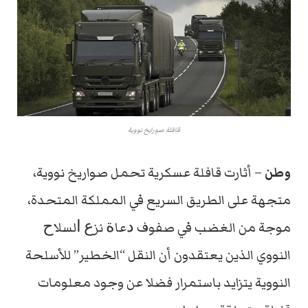
قافلة صورايخ نووية
وطن
– أثارت قافلة عسكرية تحمل صواريخ نووية،
متجهة
على الطريق السريع في المملكة المتحدة،
موجة من الغضب في صفوف
ﺩﻋﺎﺓ ﻧﺰﻉ ﺍﻟﺴﻼﺡ
النووي
الذين يعتقدون أن النقل “الخطير” للأسلحة
النووية يتزايد باستمرار فضلا عن وجود معلومات