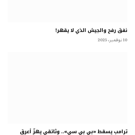
نفق رفح والجيش الذي لا يقهر!
10 نوفمبر، 2025
ترامب يسقط «بي بي سي».. وثائقي يهزّ أعرق