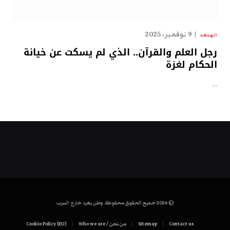
9 نوفمبر، 2025
الهدهد
رجل العلم والقرآن.. الذي لم يسكت عن خيانة
الحكام لغزة
…
© 2026 جميع الحقوق محفوظة. وطن يغرد خارج السرب
Contact us
Sitemap
من نحن / Who we are
Cookie Policy (EU)