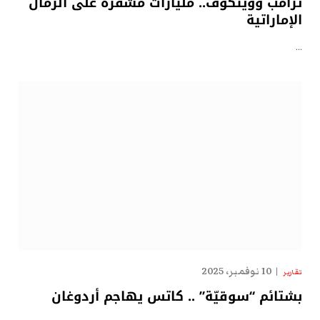
ترامب وويتكوف.. مليارات مشفّرة على الرمال
الإماراتية
…
10 نوفمبر، 2025
تقارير
بشتائم “سوقيّة” .. كاتس يهاجم أردوغان