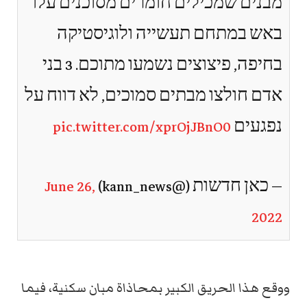
מבנים שמכילים חומרים מסוכנים עלו
באש במתחם תעשייה ולוגיסטיקה
בחיפה, פיצוצים נשמעו מתוכם. 3 בני
אדם חולצו מבתים סמוכים, לא דווח על
נפגעים
pic.twitter.com/xprOjJBnO0
— כאן חדשות (@kann_news)
June 26,
2022
ووقع هذا الحريق الكبير بمحاذاة مبان سكنية، فيما