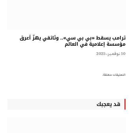
ترامب يسقط «بي بي سي».. وثائقي يهزّ أعرق
مؤسسة إعلامية في العالم
10 نوفمبر، 2025
التعليقات مغلقة.
قد يعجبك