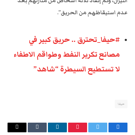
النيران، وتم إنقاذ ثلاثة أشخاص من منازلهم بعد
عدم استيقاظهم من الحريق”.
#حيفا_تحترق .. حريق كبير في
مصانع تكرير النفط وطواقم الاطفاء
لا تستطيع السيطرة “شاهد”
حيفا
فيسبوك
تويتر
بينتيريست
لينكدإن
Tumblr
البريد