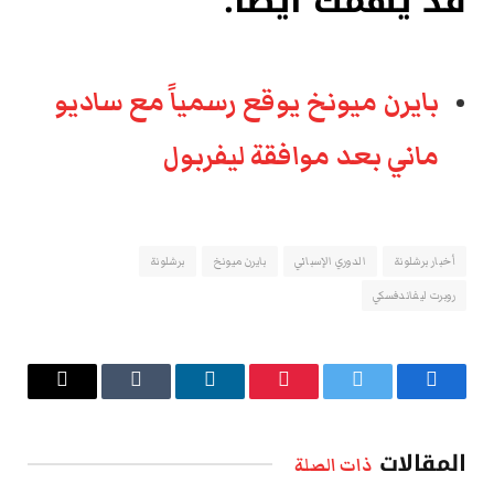
قد يهمك أيضاً:
بايرن ميونخ يوقع رسمياً مع ساديو
ماني بعد موافقة ليفربول
أخبار برشلونة
الدوري الإسباني
بايرن ميونخ
برشلونة
روبرت ليفاندفسكي
فيسبوك
تويتر
بينتيريست
لينكدإن
Tumblr
البريد
الإلكتروني
المقالات
ذات الصلة