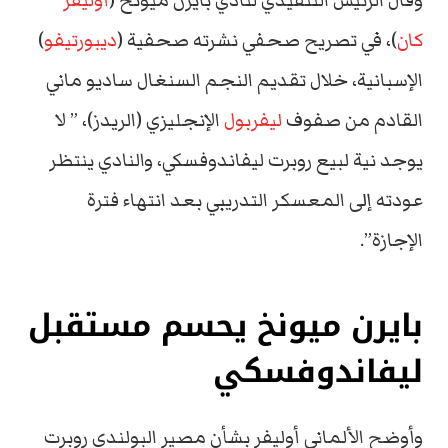
وقال الرئيس التنفيذي لنادي بايرن ميونخ (
أوليفر
كان
)، في تصريح صحفي نشرته صحفية (
ديبورتيفو
)
الإسبانية، خلال تقديم النجم السنغال ساديو ماني
القادم من صفوف
ليفربول
الإنجليزي (الريدز)، ” لا
يوجد نية لبيع روبرت ليفاندوفسكي، والنادي ينتظر
عودته إلى المعسكر التدريبي بعد انتهاء فترة
الإجازة”.
بايرن ميونخ يحسم مستقبل
ليفاندوفسكي
وأوضح الألماني أوليفر بشأن مصير البولندي روبرت