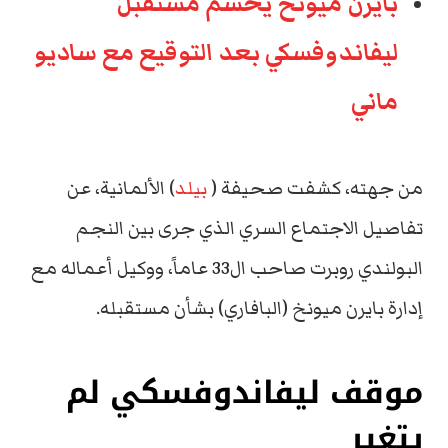
بايرن ميونخ يحسم مستقبل
ليفاندوفسكي بعد التوقيع مع ساديو
ماني
من جهته، كشفت صحيفة (
بيلد
) الألمانية، عن
تفاصيل الاجتماع السري الذي جرى بين النجم
البولندي روبرت صاحب ال33 عاماً، ووكيل أعماله مع
إدارة بايرن ميونخ (البافاري) بشأن مستقبله.
موقف ليفاندوفسكي لم
يتغير