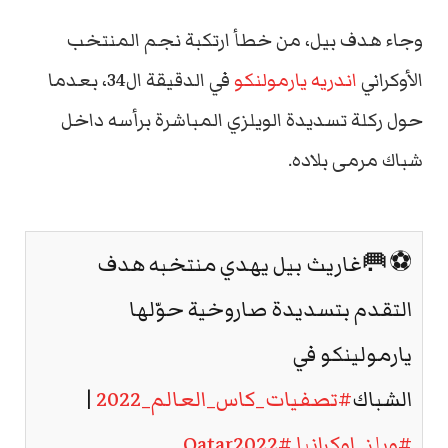
وجاء هدف بيل، من خطأ ارتكبة نجم المنتخب
الأوكراني
اندريه يارمولنكو
في الدقيقة ال34، بعدما
حول ركلة تسديدة الويلزي المباشرة برأسه داخل
شباك مرمى بلاده.
⚽️🥅غاريث بيل يهدي منتخبه هدف
التقدم بتسديدة صاروخية حوّلها
يارمولينكو في
الشباك
#تصفيات_كاس_العالم_2022
|
#ويلز_اوكرانيا
#Qatar2022