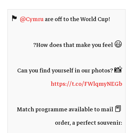
🏴󠁧󠁢󠁷󠁬󠁳󠁿
@Cymru
are off to the World Cup!
😃 How does that make you feel?
📸 Can you find yourself in our photos?
https://t.co/FWlqmyNEGb
📕 Match programme available to mail
order, a perfect souvenir: