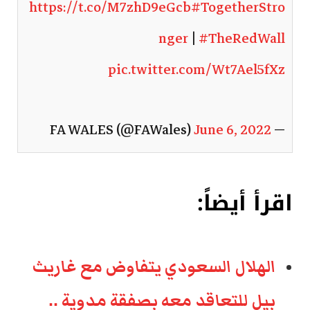
https://t.co/M7zhD9eGcb
#TogetherStro
nger
|
#TheRedWall
pic.twitter.com/Wt7Ael5fXz
June 6, 2022
— FA WALES (@FAWales)
اقرأ أيضاً:
الهلال السعودي يتفاوض مع غاريث
بيل للتعاقد معه بصفقة مدوية ..