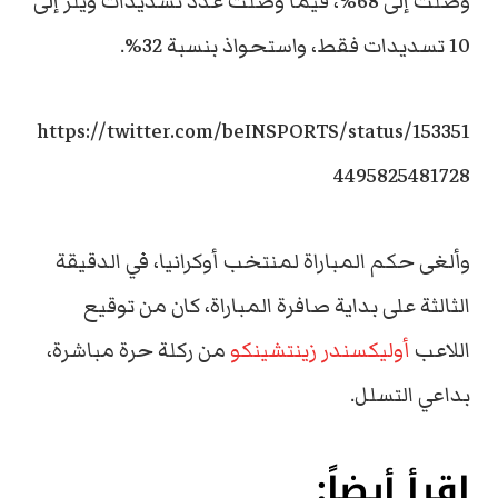
وصلت إلى 68%، فيما وصلت عدد تسديدات ويلز إلى
10 تسديدات فقط، واستحواذ بنسبة 32%.
https://twitter.com/beINSPORTS/status/153351
4495825481728
وألغى حكم المباراة لمنتخب أوكرانيا، في الدقيقة
الثالثة على بداية صافرة المباراة، كان من توقيع
اللاعب
أوليكسندر زينتشينكو
من ركلة حرة مباشرة،
بداعي التسلل.
اقرأ أيضاً: