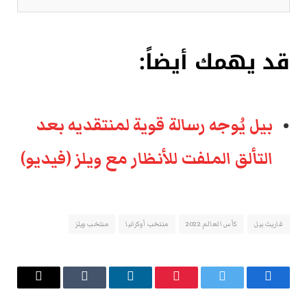
قد يهمك أيضاً:
بيل يُوجه رسالة قوية لمنتقديه بعد
التألق الملفت للأنظار مع ويلز (فيديو)
غاريث بيل
كأس العالم 2022
منتخب أوكرانيا
منتخب ويلز
فيسبوك
تويتر
بينتيريست
لينكدإن
Tumblr
البريد