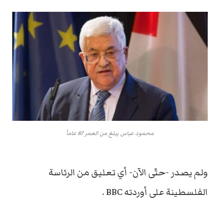
محمود عباس يبلغ من العمر 87 عاماً
ولم يصدر -حتّى الآن- أي تعليق من الرئاسة
الفلسطينة على أوردته BBC .