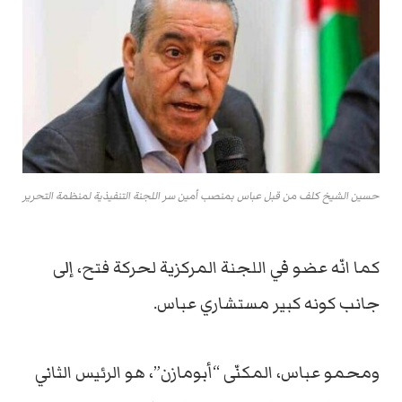
حسين الشيخ كلف من قبل عباس بمنصب أمين سر اللجنة التنفيذية لمنظمة التحرير
كما انّه عضو في اللجنة المركزية لحركة فتح، إلى
جانب كونه كبير مستشاري عباس.
ومحمو عباس، المكنّى “أبومازن”، هو الرئيس الثاني