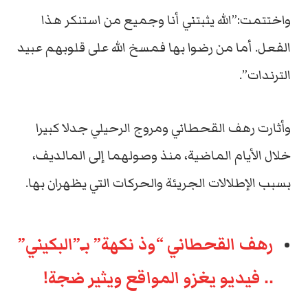
واختتمت:”الله يثبتني أنا وجميع من استنكر هذا
الفعل. أما من رضوا بها فمسخ الله على قلوبهم عبيد
الترندات”.
وأثارت رهف القحطاني ومروج الرحيلي جدلا كبيرا
خلال الأيام الماضية، منذ وصولهما إلى المالديف،
بسبب الإطلالات الجريئة والحركات التي يظهران بها.
رهف القحطاني “وذ نكهة” بـِ”البكيني”
.. فيديو يغزو المواقع ويثير ضجة!