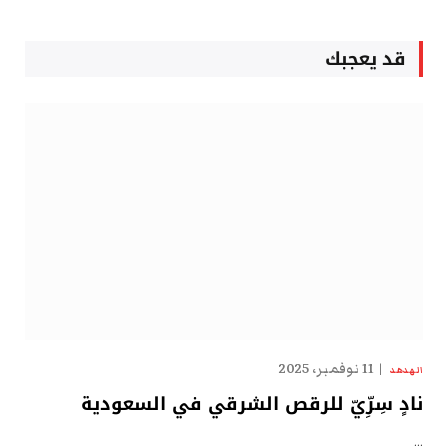
قد يعجبك
11 نوفمبر، 2025
الهدهد
نادٍ سِرِّيّ للرقص الشرقي في السعودية
…