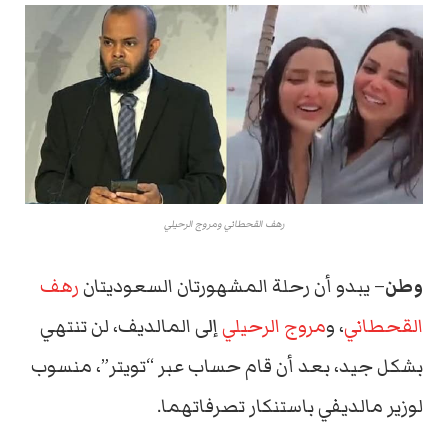
رهف القحطاني ومروج الرحيلي
وطن
– يبدو أن رحلة المشهورتان السعوديتان
رهف
القحطاني
، و
مروج الرحيلي
إلى المالديف، لن تنتهي
بشكل جيد، بعد أن قام حساب عبر “تويتر”، منسوب
لوزير مالديفي باستنكار تصرفاتهما.