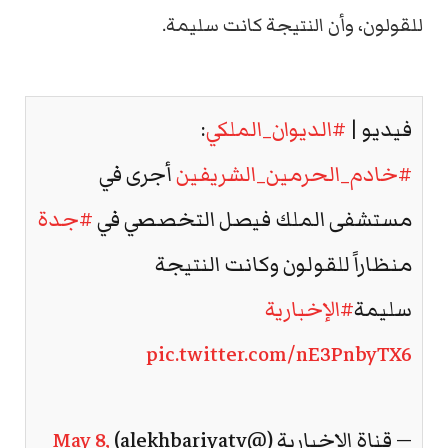
للقولون، وأن النتيجة كانت سليمة.
فيديو |
#الديوان_الملكي
:
#خادم_الحرمين_الشريفين
أجرى في
مستشفى الملك فيصل التخصصي في
#جدة
منظاراً للقولون وكانت النتيجة
سليمة
#الإخبارية
pic.twitter.com/nE3PnbyTX6
— قناة الإخبارية (@alekhbariyatv)
May 8,