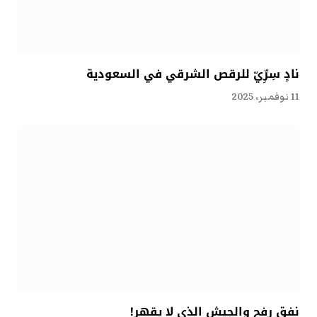
نادٍ سِرِّيّ للرقص الشرقي في السعودية
11 نوفمبر، 2025
نفق رفح والجيش الذي لا يقهر!