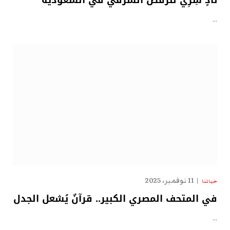
نادٍ سِرِّيّ للرقص الشرقي في السعودية
…
11 نوفمبر، 2025
حياتنا
في المتحف المصري الكبير.. قرآنٌ يُشعل الجدل
…