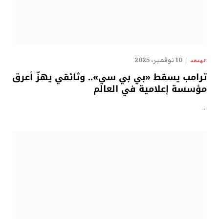
10 نوفمبر، 2025
الهدهد
ترامب يسقط «بي بي سي».. وثائقي يهزّ أعرق
مؤسسة إعلامية في العالم
…