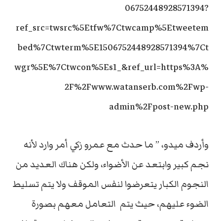
06752448928571394?
ref_src=twsrc%5Etfw%7Ctwcamp%5Etweetem
bed%7Ctwterm%5E1506752448928571394%7Ct
wgr%5E%7Ctwcon%5Es1_&ref_url=https%3A%
2F%2Fwww.watanserb.com%2Fwp-
admin%2Fpost-new.php
وأردف ميدو، ” ما حدث مع عمرو زكي أمر وارد لأنه
نجم كبير وابتعد عن الأضواء، ولكن هناك العديد من
النجوم الكبار يتعرضوا لنفس الموقف ولا يتم تسليط
الضوء عليهم، حيث يتم التعامل معهم بصورة