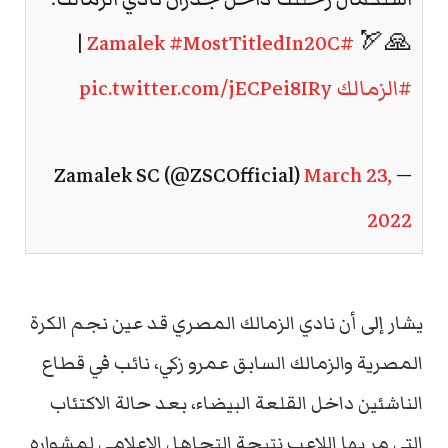
|
#MostTitledIn20C
#Zamalek
🙏🏹
#الزمالك
pic.twitter.com/jECPei8IRy
March 23,
— Zamalek SC (@ZSCOfficial)
2022
يشار إلى أن نادي الزمالك المصري قد عين نجم الكرة
المصرية والزمالك السابق عمرو زكي، نائب في قطاع
الناشئين داخل القلعة البيضاء، بعد حالة الاكتئاب
التي مر بها اللاعب نتيجة التجاهل الإعلامي لمشواره