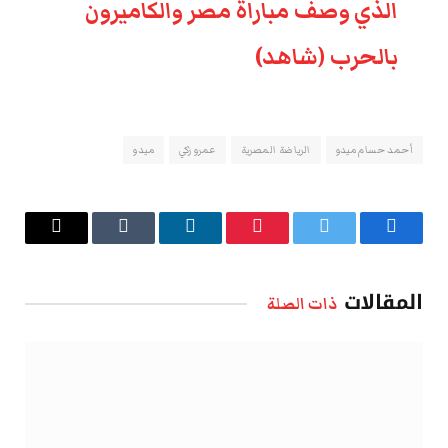
الذي وصف مباراة مصر والكاميرون
بالحرب (شاهد)
أحمد حسام ميدو
الرياضة المصرية
عمرو زكي
ميدو
فيسبوك
تويتر
بينتيريست
لينكدإن
Tumblr
البريد
الإلكتروني
المقالات
ذات الصلة