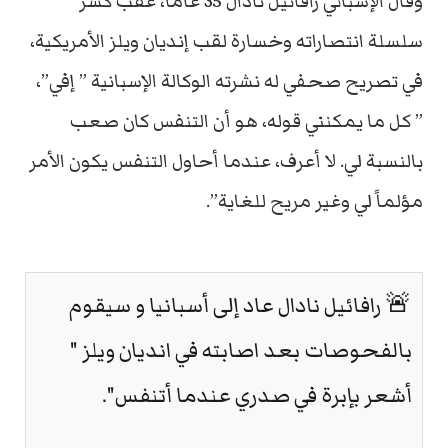
وقال الإسباني رافائيل نادال 35 عاماً، عقب كسر
سلسلة انتصاراته وخسارة لقب إنديان ويلز الأمريكية،
في تصريح صحفي له نشرته الوكالة الإسبانية ” إفي”،
” كل ما يمكنني قوله، هو أن التنفس كان صعب
بالنسبة لي. لا أعرف، عندما أحاول التنفس يكون الأمر
مؤلماً لي وغير مريح للغاية”.
🚨 رافائيل نادال عاد إلى أسبانيا و سيقوم
بالفحوصات بعد اصابته في انديان ويلز "
أشعر بإبرة في صدري عندما أتنفس".