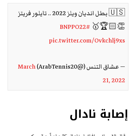
🇺🇸 بطل انديان ويلز 2022 .. تايلور فريتز
#BNPPO22
👏🏻🏆🥇
pic.twitter.com/Ovkchlj9xs
— عشاق التنس (@ArabTennis20)
March
21, 2022
إصابة نادال