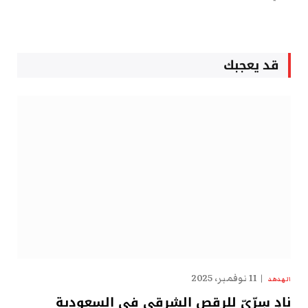
قد يعجبك
11 نوفمبر، 2025
الهدهد
نادٍ سِرِّيّ للرقص الشرقي في السعودية