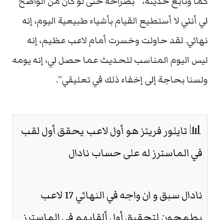
كما وتابع حديثه، ” بصراحة حتى لو كان من الواضح
لي أنني لا أستطيع القيام بأشياء طبيعية اليوم، إنه
نهائي. لقد حاولت وخسرت أمام لاعب عظيم، إنه
ليس اليوم المناسب للحديث عما حصل لي، إنه يومه
ولسنا بحاجة إلى إخفاء ذلك في تعليقي”.
📊 تايلور فريتز هو أول لاعب يحقق أول لقب
في الماسترز له على حساب نادال
نادال سبق و ان واجه في النهائي 17 لاعب
يطمحون لتحقيق أول ألقابهم في الماسترز