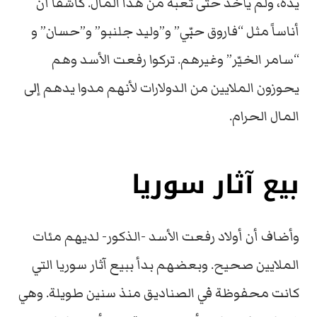
يده، ولم يأخذ حتى تعبه من هذا المال. كاشفاً أن
أناساً مثل “فاروق حبّي” و”وليد جلنبو” و”حسان” و
“سامر الخيّر” وغيرهم. تركوا رفعت الأسد وهم
يحوزون الملايين من الدولارات لأنهم مدوا يدهم إلى
المال الحرام.
بيع آثار سوريا
وأضاف أن أولاد رفعت الأسد -الذكور- لديهم مئات
الملايين صحيح. وبعضهم بدأ ببيع آثار سوريا التي
كانت محفوظة في الصناديق منذ سنين طويلة. وهي