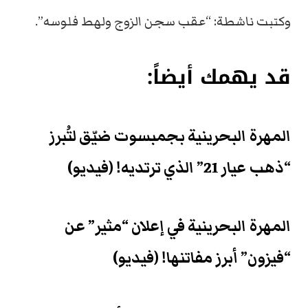
وكتبت ناشطة: “عقب سجن الزوج ولهط فلوسه”.
قد يهمك أيضاً:
المهرة البحرينية بجمبسوت ضيّق لتُبرز
“ذهب عيار 21” الذي ترتديه! (فيديو)
المهرة البحرينية في إعلان “مثير” عن
“فيزون” أبرز مفاتنها! (فيديو)