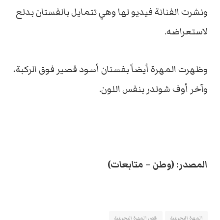
ونشرت الفنانة فيديو لها وهي تتمايل بالفستان بدلع
لاستعراضه.
وظهرت المهرة أيضاً بفستان أسود قصير فوق الركبة،
وآخر أوف شولدر بنفس اللون.
المصدر: (وطن – متابعات)
المهرة البحرينية
رقص المهرة البحرينية