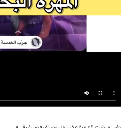
واستعرضت المهرة مفاتنها بوصلة رقص شرقي في