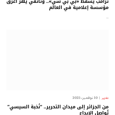
ترامب يسقط «بي بي سي».. وثائقي يهزّ أعرق
مؤسسة إعلامية في العالم
…
10 نوفمبر، 2025
تقارير
من الجزائر إلى ميدان التحرير.. “نُخبة السيسي”
تُواصل الإبداع