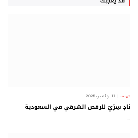
قد يعجبك
11 نوفمبر، 2025
الهدهد
نادٍ سِرِّيّ للرقص الشرقي في السعودية
…