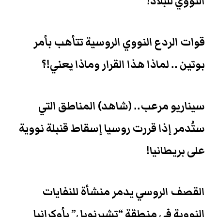
النووي للبلاد!
قوات الردع النووي الروسية تتأهب بأمر
بوتين .. لماذا هذا القرار وماذا يعني!؟
سيناريو مرعب.. (شاهد) المناطق التي
ستُدمر إذا قررت روسيا إسقاط قنبلة نووية
على بريطانيا!
القصف الروسي يدمر منشأة للنفايات
النووية في منطقة “تشيرنوبل” بأوكرانيا