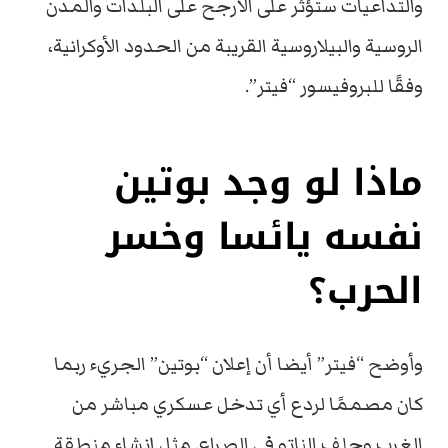
والتداعيات ستؤثر على الأرجح على البلدات والمدن
الروسية والبيلاروسية القريبة من الحدود الأوكرانية،
وفقًا للبروفيسور “فيتر”.
ماذا لو وجد بوتين
نفسه يائسا وخسر
الحرب؟
وأوضح “فيتر” أيضا أن إعلان “بوتين” الجريء ربما
كان مصممًا لردع أي تدخل عسكري مباشر من
الغرب وحلف الناتو في الصراع. مثل إنشاء منطقة