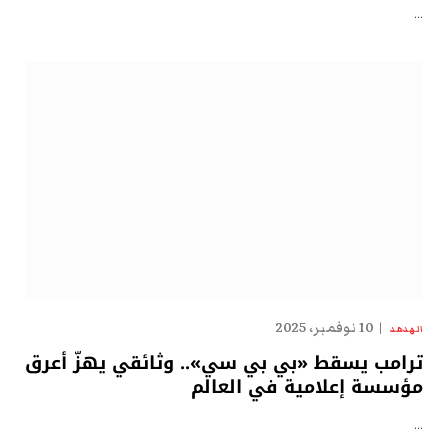
…
10 نوفمبر، 2025
الهدهد
ترامب يسقط «بي بي سي».. وثائقي يهزّ أعرق
مؤسسة إعلامية في العالم
…