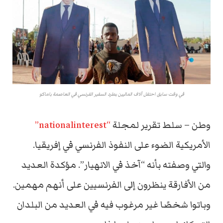
في وقت سابق احتفل آلاف الماليين بطرد السفير الفرنسي في العاصمة باماكو
وطن – سلط تقرير لمجلة
“nationalinterest”
الأمريكية الضوء على النفوذ الفرنسي في إفريقيا.
والتي وصفته بأنه “آخذ في الانهيار”. مؤكدة العديد
من الأفارقة ينظرون إلى الفرنسيين على أنهم مهمين.
وباتوا شخصًا غير مرغوب فيه في العديد من البلدان