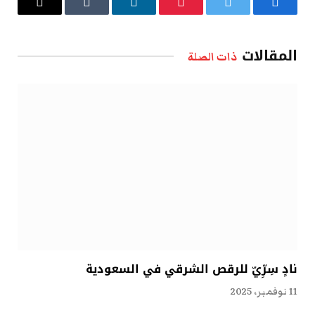
فيسبوك
تويتر
بينتيريست
لينكدإن
Tumblr
البريد
الإلكتروني
المقالات
ذات الصلة
نادٍ سِرِّيّ للرقص الشرقي في السعودية
11 نوفمبر، 2025