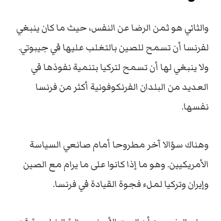
والثاني هو ثمن الرضا عن النفس، حيث ما كان ينبغي
لفرنسا أن تسمح للصين بالتغلب عليها في جيبوتي.
ولا ينبغي لها أن تسمح لتركيا بتنمية نفوذها في
العديد من البلدان الفرنكوفونية أكثر من فرنسا
نفسها.
وهناك سؤالا آخر مطروحا أمام صانعي السياسة
الأمريكيين. وهو ما إذا كانوا على ما يرام مع الصين
وإيران وتركيا لملء فجوة القيادة في فرنسا.