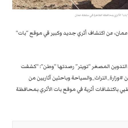
"بات" الأثري بمحافظة الظاهرة في سلطنة عمان
 عمان، عن اكتشاف أثري جديد وكبير في موقع “بات”
ع التدوين المصغر “تويتر” رصدتها “وطن”: “كشفت
من #وزارة_التراث_والسياحة وباحثين آثاريين من
بي باكتشافات أثرية في موقع بات الأثري بمحافظة