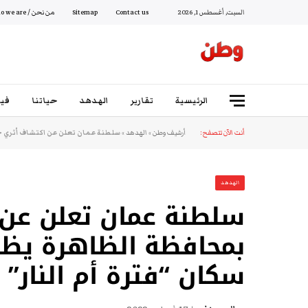
السبت, أغسطس 1, 2026
Contact us
Sitemap
من نحن / Who we are
الرئيسية
تقارير
الهدهد
حياتنا
فيد
أنت الآن تتصفح:
أرشيف وطن
»
الهدهد
»
سلطنة عمان تعلن عن اكتشاف أثري ج
الهدهد
سلطنة عمان تعلن عن 
بمحافظة الظاهرة يظ
سكان “فترة أم النار”