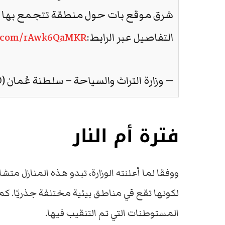
شرق موقع بات حول منطقة تتجمع بها ميا
التفاصيل عبر الرابط:
er.com/rAwk6QaMKR
— وزارة التراث والسياحة – سلطنة عُمان (@manMHT
فترة أم النار
ووفقا لما أعلنته الوزارة، تبدو هذه المنازل متشا
لكونها تقع في مناطق بيئية مختلفة جذريًا. كما
المستوطنات التي تم التنقيب فيها.