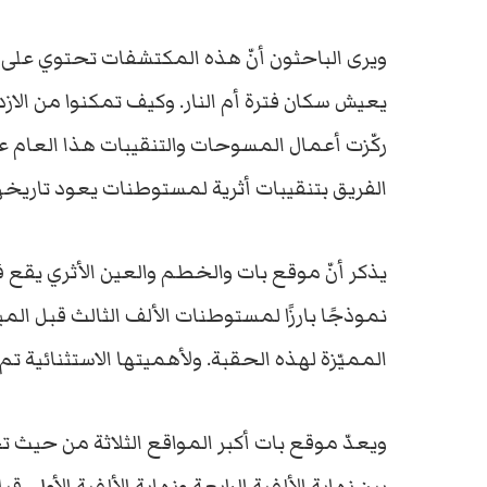
ويرى الباحثون أنّ هذه المكتشفات تحتوي على 
ركّزت أعمال المسوحات والتنقيبات هذا العام على 
الفريق بتنقيبات أثرية لمستوطنات يعود تاريخها إلى 2500-2000 قبل الميلاد في موقعين
يذكر أنّ موقع بات والخطم والعين الأثري يقع 
نموذجًا بارزًا لمستوطنات الألف الثالث قبل الميل
المميّزة لهذه الحقبة. ولأهميتها الاستثنائية تم إد
ويعدّ موقع بات أكبر المواقع الثلاثة من حيث تجم
بين نهاية الألفية الرابعة ونهاية الألفية الأولى 