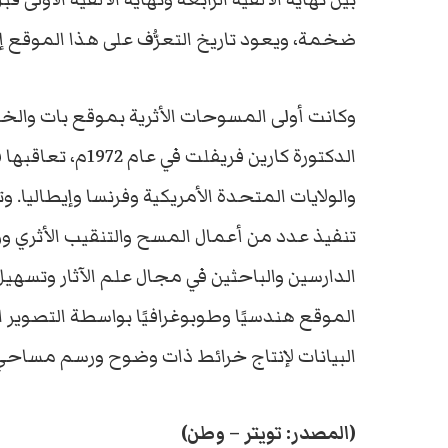
ضخمة، ويعود تاريخ التعرُّف على هذا الموقع إلى عام 1964م من قِبل ضاب
وكانت أولى المسوحات الأثرية بموقع بات والخط
الدكتورة كارين فري
والولايات المتحدة الأمريكية وفرنسا وإيطاليا. و
تنفيذ عدد من أعمال المسح والتنقيب الأثري 
الدارسين والباحثين في مجال علم الآثار وتسهي
الموقع هندسيًا وطوبوغرافيًا بواسطة التصوير
البيانات لإنتاج خرائط ذات وضوح ورسم مساحي 
(المصدر: تويتر – وطن)