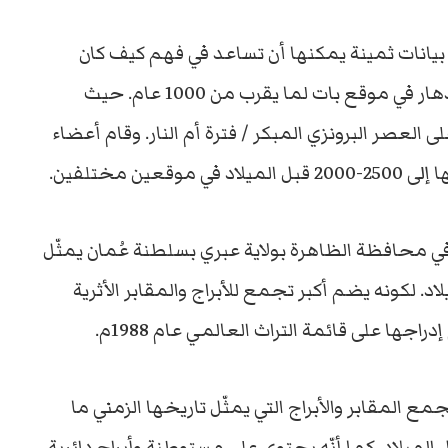
بيانات ثمينة يمكنها أن تساعد في فهم كيف كان
يعيش سكان فترة أم النار. وكيف تمكنوا من الازدهار في موقع بات لما يقرب من 1000 عام. حيث
العصر البرونزي المبكر / فترة أم النار. وقام أعضاء
 مختلفين.
في محافظة الظاهرة بولاية عبري بسلطنة عُمان يمثّل
اد. لكونه يضم أكبر تجمع للأبراج والمقابر الأثرية
راجها على قائمة التراث العالمي عام 1988م.
ع المقابر والأبراج التي يمثّل تاريخها الزمني ما
قبل الميلاد. كما أنّه يحتوي على مستوطنة وأبراج دائرية