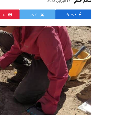
سالم حنفي
17 فبراير، 2022
فيسبوك
تويتر
بينت