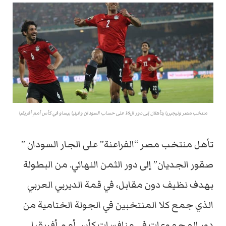
منتخب مصر ونيجيريا يتأهلان إلى دور ال16 على حساب السودان وغينيا بيساو في كأس أمم أفريقيا
تأهل منتخب مصر “الفراعنة” على الجار السودان ”
صقور الجديان” إلى دور الثمن النهائي. من البطولة
بهدف نظيف دون مقابل، في قمة الديربي العربي
الذي جمع كلا المنتخبين في الجولة الختامية من
دور المجموعات في منافسات كأس أمم أفريقيا