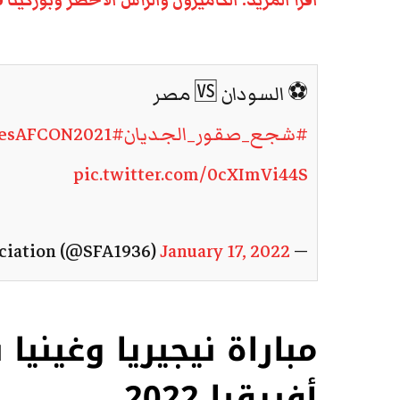
اقرأ المزيد: الكاميرون والرأس الأخضر وبوركينا فاسو يتأهلون إ
⚽ السودان 🆚 مصر
#شجع_صقور_الجديان
#TeamSudan
iesAFCON2021
pic.twitter.com/0cXImVi44S
January 17, 2022
— SFA-Sudan Football Association (@SFA1936)
مباراة نيجيريا وغيني
أفريقيا 2022