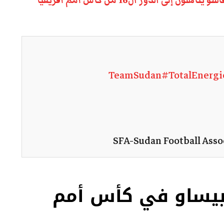
لى الدور ال16 من كأس أمم أفريقيا
#TotalEnerg
ا بيساو في كأس أمم