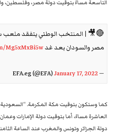
التاسعة مساءً بتوقيت دولة مصر، وفلسطين، والأرد
🔴🎥 | المنتخب الوطني يتفقد ملعب س
مصر والسودان بعد غد 🇪🇬 … ⬇️⬇️
com/Mg5xMxBi5w
January 17, 2022
— EFA.eg (@EFA)
كما وستكون بتوقيت مكة المكرمة. “السعودية”، 
العاشرة مساءً، أما بتوقيت دولة الإمارات وعمان
دولة الجزائر وتونس والمغرب عند الساعة الثامنة