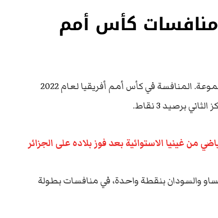
منافسات كأس أمم
ويتربع منتخب نيجيريا على صدارة ترتيب المجموعة. المنافسة في كأس أمم أفريقيا لعام 2022
اضي من غينيا الاستوائية بعد فوز بلاده على الجزائر
بيساو والسودان بنقطة واحدة، في منافسات بطولة